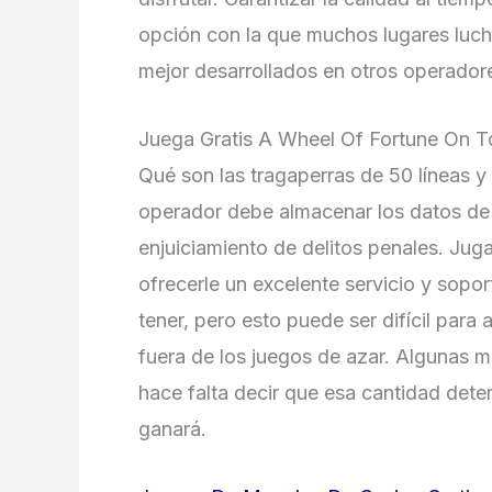
opción con la que muchos lugares luc
mejor desarrollados en otros operador
Juega Gratis A Wheel Of Fortune On
Qué son las tragaperras de 50 líneas y
operador debe almacenar los datos de 
enjuiciamiento de delitos penales. Ju
ofrecerle un excelente servicio y sopo
tener, pero esto puede ser difícil par
fuera de los juegos de azar. Algunas 
hace falta decir que esa cantidad det
ganará.