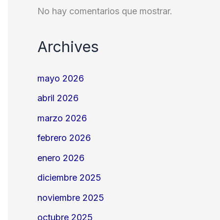
No hay comentarios que mostrar.
Archives
mayo 2026
abril 2026
marzo 2026
febrero 2026
enero 2026
diciembre 2025
noviembre 2025
octubre 2025