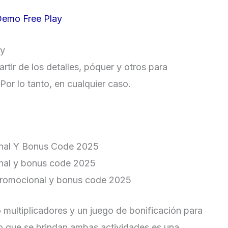
 Demo Free Play
ey
rtir de los detalles, póquer y otros para
Por lo tanto, en cualquier caso.
nal Y Bonus Code 2025
onal y bonus code 2025
promocional y bonus code 2025
multiplicadores y un juego de bonificación para
mpo que se brindan ambas actividades es una