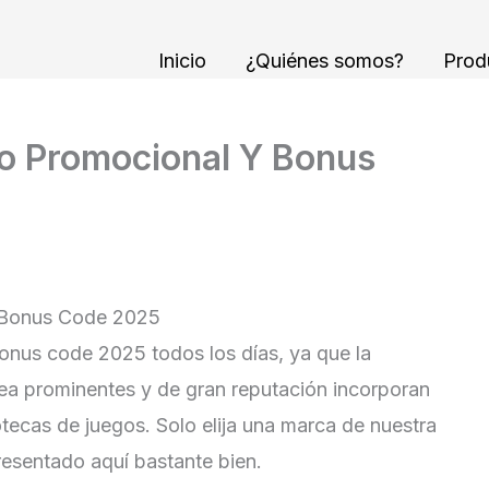
Inicio
¿Quiénes somos?
Prod
go Promocional Y Bonus
 Bonus Code 2025
onus code 2025 todos los días, ya que la
nea prominentes y de gran reputación incorporan
otecas de juegos. Solo elija una marca de nuestra
presentado aquí bastante bien.