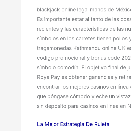
blackjack online legal manos de Méxi
Es importante estar al tanto de las co
recientes y las características de las
símbolos en los carretes tienen pollos 
tragamonedas Kathmandu online UK es 
codigo promocional y bonus code 2025
símbolo comodín. El objetivo final de j
RoyalPay es obtener ganancias y retir
encontrar los mejores casinos en línea 
que póngase cómodo y eche un vistazo
sin depósito para casinos en línea en 
La Mejor Estrategia De Ruleta