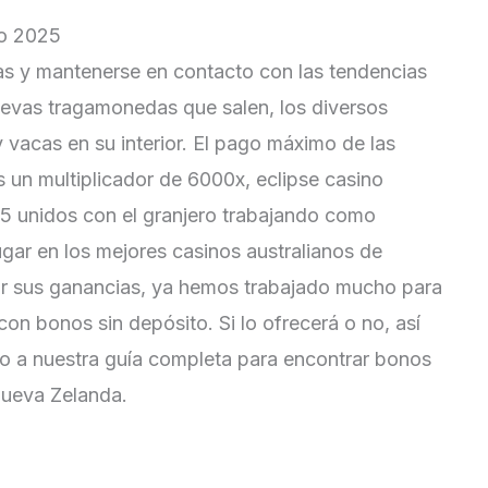
co 2025
sas y mantenerse en contacto con las tendencias
 nuevas tragamonedas que salen, los diversos
y vacas en su interior. El pago máximo de las
un multiplicador de 6000x, eclipse casino
 unidos con el granjero trabajando como
ugar en los mejores casinos australianos de
ar sus ganancias, ya hemos trabajado mucho para
con bonos sin depósito. Si lo ofrecerá o no, así
 a nuestra guía completa para encontrar bonos
Nueva Zelanda.