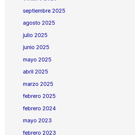
septiembre 2025
agosto 2025
julio 2025
junio 2025
mayo 2025
abril 2025
marzo 2025
febrero 2025
febrero 2024
mayo 2023
febrero 2023