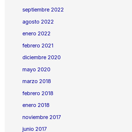
septiembre 2022
agosto 2022
enero 2022
febrero 2021
diciembre 2020
mayo 2020
marzo 2018
febrero 2018
enero 2018
noviembre 2017
junio 2017