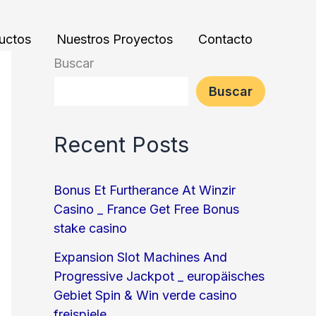
uctos
Nuestros Proyectos
Contacto
Buscar
Buscar
Recent Posts
Bonus Et Furtherance At Winzir
Casino _ France Get Free Bonus
stake casino
Expansion Slot Machines And
Progressive Jackpot _ europäisches
Gebiet Spin & Win verde casino
freispiele