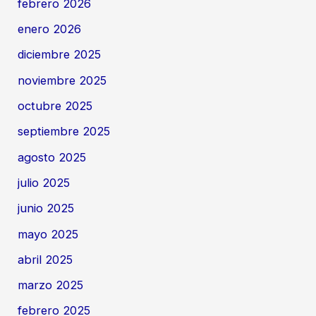
febrero 2026
enero 2026
diciembre 2025
noviembre 2025
octubre 2025
septiembre 2025
agosto 2025
julio 2025
junio 2025
mayo 2025
abril 2025
marzo 2025
febrero 2025