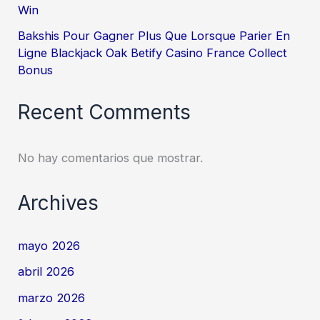
Win
Bakshis Pour Gagner Plus Que Lorsque Parier En
Ligne Blackjack Oak Betify Casino France Collect
Bonus
Recent Comments
No hay comentarios que mostrar.
Archives
mayo 2026
abril 2026
marzo 2026