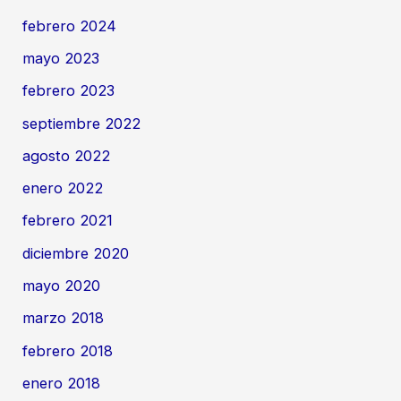
febrero 2024
mayo 2023
febrero 2023
septiembre 2022
agosto 2022
enero 2022
febrero 2021
diciembre 2020
mayo 2020
marzo 2018
febrero 2018
enero 2018