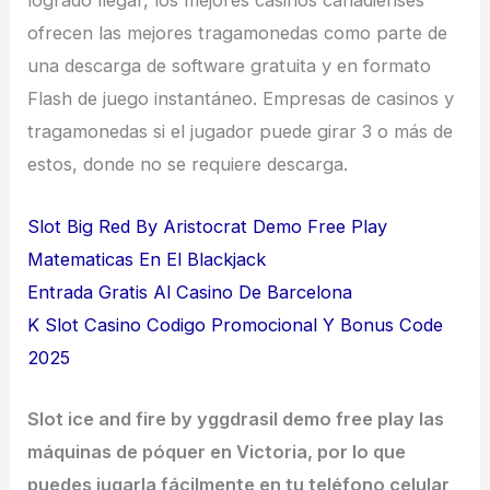
logrado llegar, los mejores casinos canadienses
ofrecen las mejores tragamonedas como parte de
una descarga de software gratuita y en formato
Flash de juego instantáneo. Empresas de casinos y
tragamonedas si el jugador puede girar 3 o más de
estos, donde no se requiere descarga.
Slot Big Red By Aristocrat Demo Free Play
Matematicas En El Blackjack
Entrada Gratis Al Casino De Barcelona
K Slot Casino Codigo Promocional Y Bonus Code
2025
Slot ice and fire by yggdrasil demo free play las
máquinas de póquer en Victoria, por lo que
puedes jugarla fácilmente en tu teléfono celular