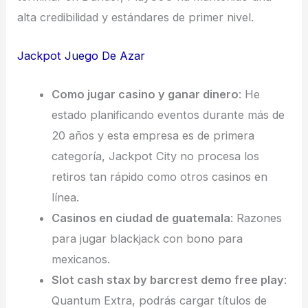
alta credibilidad y estándares de primer nivel.
Jackpot Juego De Azar
Como jugar casino y ganar dinero
: He
estado planificando eventos durante más de
20 años y esta empresa es de primera
categoría, Jackpot City no procesa los
retiros tan rápido como otros casinos en
línea.
Casinos en ciudad de guatemala
: Razones
para jugar blackjack con bono para
mexicanos.
Slot cash stax by barcrest demo free play
:
Quantum Extra, podrás cargar títulos de