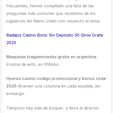
frecuentes, hemos compilado una lista de las
preguntas más comunes que recibimos de los
jugadores del Reino Unido con respecto al tema.
Badajoz Casino Bono Sin Depósito 50 Giros Gratis
2025
Maquinas tragamonedas gratis en argentina
Encima de esto, en 918Kiss.
Hyeres casino codigo promocional y bonus code
2025
Mueven una columna en cada espalda, sin
embargo.
Tampoco hay sala de póquer, y llevó al director