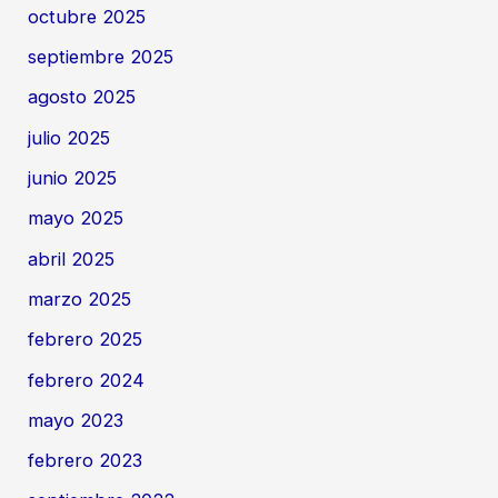
octubre 2025
septiembre 2025
agosto 2025
julio 2025
junio 2025
mayo 2025
abril 2025
marzo 2025
febrero 2025
febrero 2024
mayo 2023
febrero 2023