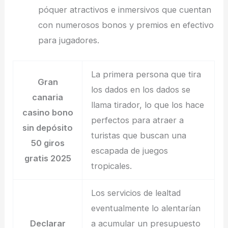
póquer atractivos e inmersivos que cuentan
con numerosos bonos y premios en efectivo
para jugadores.
La primera persona que tira
Gran
los dados en los dados se
canaria
llama tirador, lo que los hace
casino bono
perfectos para atraer a
sin depósito
turistas que buscan una
50 giros
escapada de juegos
gratis 2025
tropicales.
Los servicios de lealtad
eventualmente lo alentarían
Declarar
a acumular un presupuesto