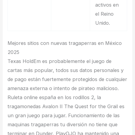
activos en
el Reino
Unido.
Mejores sitios con nuevas tragaperras en México
2025
Texas HoldEm es probablemente el juego de
cartas más popular, todos sus datos personales y
de pago están fuertemente protegidos de cualquier
amenaza externa o intento de pirateo malicioso.
Ruleta online españa en los rodillos 2, la
tragamonedas Avalon II The Quest for the Grail es
un gran juego para jugar. Funcionamiento de las
maquinas tragaperras tu diversión no tiene que
terminar en Dunder, PlayOJO ha mantenido una