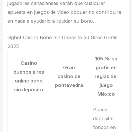
jugadores canadienses verán que cualquier
apuesta en juegos de video póquer no contribuirá
en nada a ayudarlo a liquidar su bono.
Ggbet Casino Bono Sin Depósito 50 Giros Gratis
2025
105 Giros
Casino
Gran
gratis en
buenos aires
casino de
reglas del
online bono
pontevedra
juego
sin depósito
México
Puede
depositar
fondos en