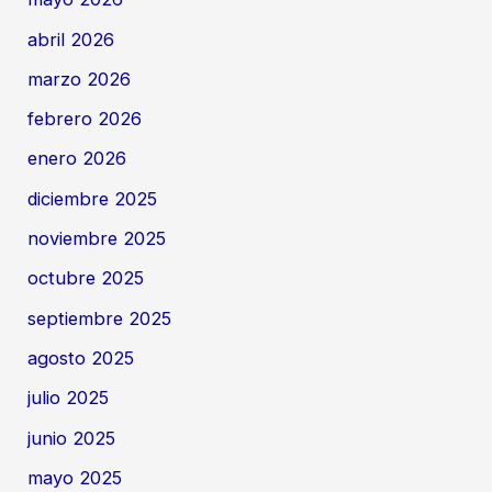
abril 2026
marzo 2026
febrero 2026
enero 2026
diciembre 2025
noviembre 2025
octubre 2025
septiembre 2025
agosto 2025
julio 2025
junio 2025
mayo 2025