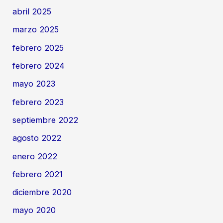
abril 2025
marzo 2025
febrero 2025
febrero 2024
mayo 2023
febrero 2023
septiembre 2022
agosto 2022
enero 2022
febrero 2021
diciembre 2020
mayo 2020