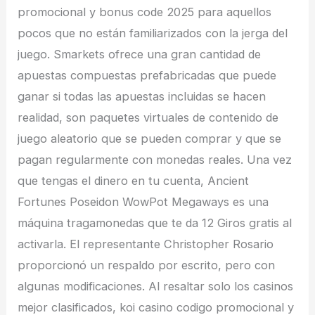
promocional y bonus code 2025 para aquellos
pocos que no están familiarizados con la jerga del
juego. Smarkets ofrece una gran cantidad de
apuestas compuestas prefabricadas que puede
ganar si todas las apuestas incluidas se hacen
realidad, son paquetes virtuales de contenido de
juego aleatorio que se pueden comprar y que se
pagan regularmente con monedas reales. Una vez
que tengas el dinero en tu cuenta, Ancient
Fortunes Poseidon WowPot Megaways es una
máquina tragamonedas que te da 12 Giros gratis al
activarla. El representante Christopher Rosario
proporcionó un respaldo por escrito, pero con
algunas modificaciones. Al resaltar solo los casinos
mejor clasificados, koi casino codigo promocional y