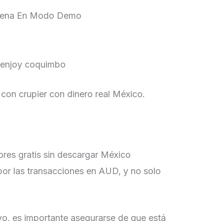
thena En Modo Demo
o enjoy coquimbo
con crupier con dinero real México.
es gratis sin descargar México
or las transacciones en AUD, y no solo
vo, es importante asegurarse de que está