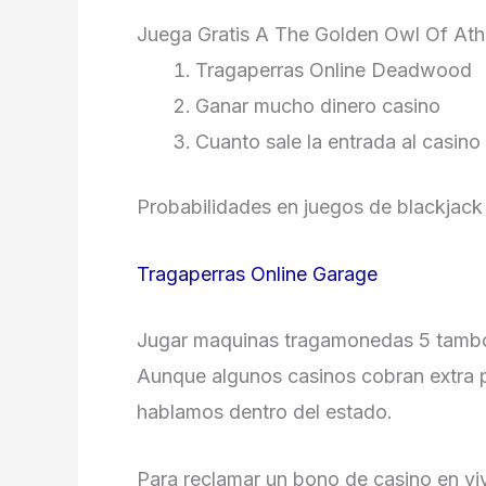
Juega Gratis A The Golden Owl Of A
Tragaperras Online Deadwood
Ganar mucho dinero casino
Cuanto sale la entrada al casin
Probabilidades en juegos de blackjack 
Tragaperras Online Garage
Jugar maquinas tragamonedas 5 tambor
Aunque algunos casinos cobran extra p
hablamos dentro del estado.
Para reclamar un bono de casino en vi