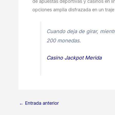
de apuestas deportivas y casinos en lí
opciones amplia disfrazada en un traje 
Cuando deja de girar, mient
200 monedas.
Casino Jackpot Merida
←
Entrada anterior