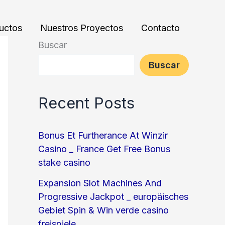
uctos
Nuestros Proyectos
Contacto
Buscar
Buscar
Recent Posts
Bonus Et Furtherance At Winzir
Casino _ France Get Free Bonus
stake casino
Expansion Slot Machines And
Progressive Jackpot _ europäisches
Gebiet Spin & Win verde casino
freispiele