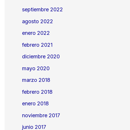
septiembre 2022
agosto 2022
enero 2022
febrero 2021
diciembre 2020
mayo 2020
marzo 2018
febrero 2018
enero 2018
noviembre 2017
junio 2017