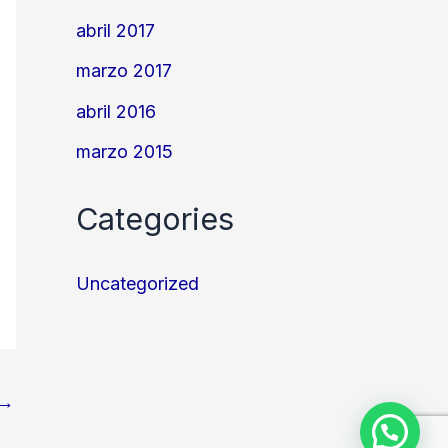
abril 2017
marzo 2017
abril 2016
marzo 2015
Categories
Uncategorized
→