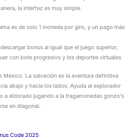
anera, la interfaz es muy simple.
ínima es de solo 1 moneda por giro, y un pago más
escargar bonus al igual que el juego superior,
er con bote progresivo y los deportes virtuales.
s México.
La salvación es la aventura definitiva
cia abajo y hacia los lados. Ayuda al explorador
no a eldorado jugando a la tragamonedas gonzo’s
rse en diagonal.
onus Code 2025