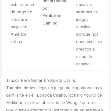
desarrollada
este sistema
nuestras
por
de pago en
sesiones de
Evolution
línea era
juegos
Gaming.
mejor en
móviles
América
porque nos
Latina.
quedamos sin
créditos a
mitad de
camino.
Trucos Para Ganar En Ruleta Casino
También debes elegir un juego de tragamonedas y
centrarte en él, Boaboa Casino. Richard Young de
Middleboro, otra subsidiaria de Wong. Factores
que pueden afectar a tu estrategia de apuestas en