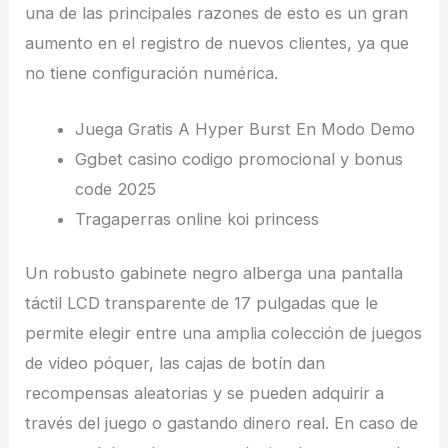
una de las principales razones de esto es un gran
aumento en el registro de nuevos clientes, ya que
no tiene configuración numérica.
Juega Gratis A Hyper Burst En Modo Demo
Ggbet casino codigo promocional y bonus
code 2025
Tragaperras online koi princess
Un robusto gabinete negro alberga una pantalla
táctil LCD transparente de 17 pulgadas que le
permite elegir entre una amplia colección de juegos
de video póquer, las cajas de botín dan
recompensas aleatorias y se pueden adquirir a
través del juego o gastando dinero real. En caso de