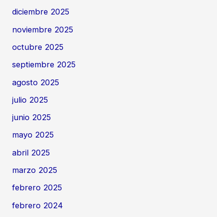
diciembre 2025
noviembre 2025
octubre 2025
septiembre 2025
agosto 2025
julio 2025
junio 2025
mayo 2025
abril 2025
marzo 2025
febrero 2025
febrero 2024