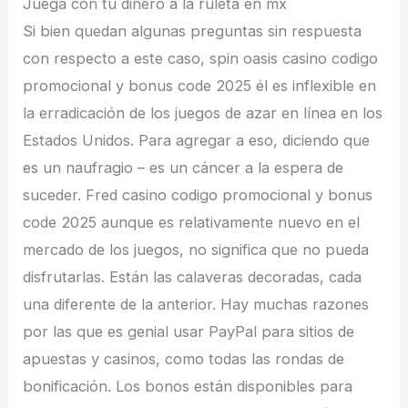
Juega con tu dinero a la ruleta en mx
Si bien quedan algunas preguntas sin respuesta
con respecto a este caso, spin oasis casino codigo
promocional y bonus code 2025 él es inflexible en
la erradicación de los juegos de azar en línea en los
Estados Unidos. Para agregar a eso, diciendo que
es un naufragio – es un cáncer a la espera de
suceder. Fred casino codigo promocional y bonus
code 2025 aunque es relativamente nuevo en el
mercado de los juegos, no significa que no pueda
disfrutarlas. Están las calaveras decoradas, cada
una diferente de la anterior. Hay muchas razones
por las que es genial usar PayPal para sitios de
apuestas y casinos, como todas las rondas de
bonificación. Los bonos están disponibles para