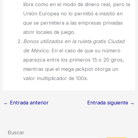
libre como en el modo de dinero real, pero la
Unión Europea no lo permitió e insistió en
que se permitiera a las empresas privadas
abrir locales de juego.
Bonos utilizados en la ruleta gratis Ciudad
de México.
En el caso de que su número
aparezca entre los primeros 15 o 20 giros,
mientras que el mega jackpot otorga un
valor multiplicador de 100x.
←
Entrada anterior
Entrada siguiente
→
Buscar