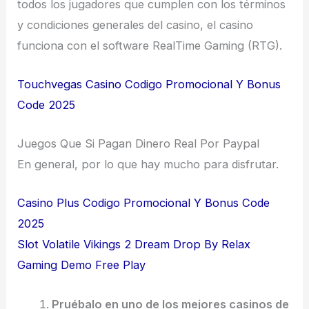
todos los jugadores que cumplen con los términos
y condiciones generales del casino, el casino
funciona con el software RealTime Gaming (RTG).
Touchvegas Casino Codigo Promocional Y Bonus
Code 2025
Juegos Que Si Pagan Dinero Real Por Paypal
En general, por lo que hay mucho para disfrutar.
Casino Plus Codigo Promocional Y Bonus Code
2025
Slot Volatile Vikings 2 Dream Drop By Relax
Gaming Demo Free Play
Pruébalo en uno de los mejores casinos de