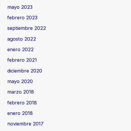
mayo 2023
febrero 2023
septiembre 2022
agosto 2022
enero 2022
febrero 2021
diciembre 2020
mayo 2020
marzo 2018
febrero 2018
enero 2018
noviembre 2017