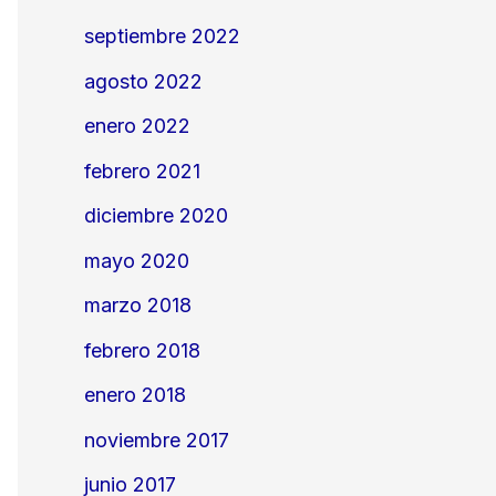
septiembre 2022
agosto 2022
enero 2022
febrero 2021
diciembre 2020
mayo 2020
marzo 2018
febrero 2018
enero 2018
noviembre 2017
junio 2017