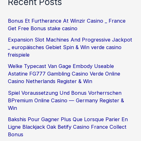
Recent Posts
Bonus Et Furtherance At Winzir Casino _ France
Get Free Bonus stake casino
Expansion Slot Machines And Progressive Jackpot
_ europäisches Gebiet Spin & Win verde casino
freispiele
Welke Typecast Van Gage Embody Useable
Astatine FG777 Gambling Casino Verde Online
Casino Netherlands Register & Win
Spiel Voraussetzung Und Bonus Vorherrschen
BPremium Online Casino — Germany Register &
Win
Bakshis Pour Gagner Plus Que Lorsque Parier En
Ligne Blackjack Oak Betify Casino France Collect
Bonus