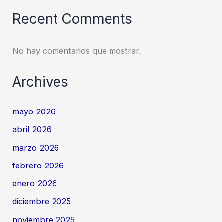
Recent Comments
No hay comentarios que mostrar.
Archives
mayo 2026
abril 2026
marzo 2026
febrero 2026
enero 2026
diciembre 2025
noviembre 2025