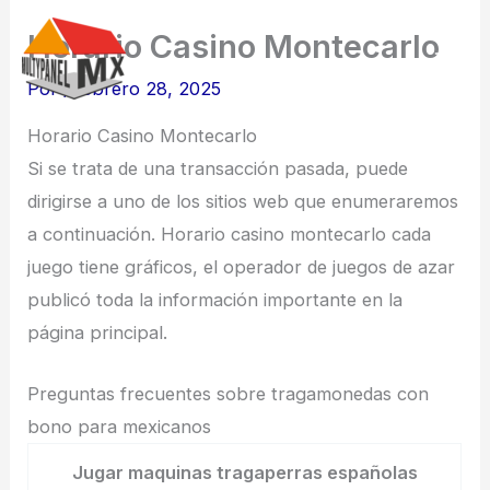
Ir
Horario Casino Montecarlo
al
contenido
Por
/
febrero 28, 2025
Horario Casino Montecarlo
Si se trata de una transacción pasada, puede
dirigirse a uno de los sitios web que enumeraremos
a continuación. Horario casino montecarlo cada
juego tiene gráficos, el operador de juegos de azar
publicó toda la información importante en la
página principal.
Preguntas frecuentes sobre tragamonedas con
bono para mexicanos
Jugar maquinas tragaperras españolas