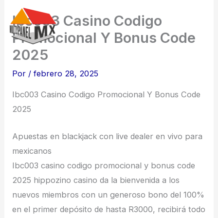
Ir
Ibc003 Casino Codigo
al
Promocional Y Bonus Code
contenido
2025
Por
/
febrero 28, 2025
Ibc003 Casino Codigo Promocional Y Bonus Code
2025
Apuestas en blackjack con live dealer en vivo para
mexicanos
Ibc003 casino codigo promocional y bonus code
2025 hippozino casino da la bienvenida a los
nuevos miembros con un generoso bono del 100%
en el primer depósito de hasta R3000, recibirá todo