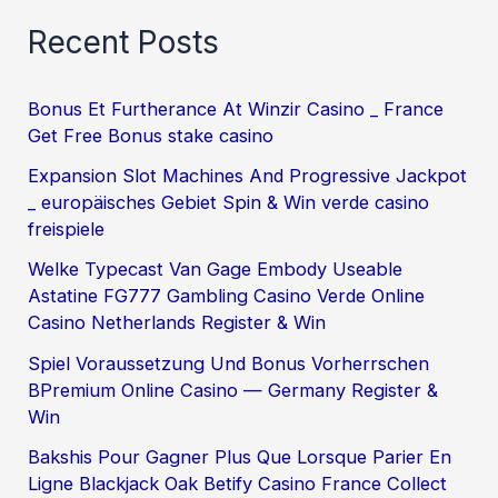
Recent Posts
Bonus Et Furtherance At Winzir Casino _ France
Get Free Bonus stake casino
Expansion Slot Machines And Progressive Jackpot
_ europäisches Gebiet Spin & Win verde casino
freispiele
Welke Typecast Van Gage Embody Useable
Astatine FG777 Gambling Casino Verde Online
Casino Netherlands Register & Win
Spiel Voraussetzung Und Bonus Vorherrschen
BPremium Online Casino — Germany Register &
Win
Bakshis Pour Gagner Plus Que Lorsque Parier En
Ligne Blackjack Oak Betify Casino France Collect