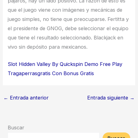
pájaros, hay un lado positivo. La razón de esto es
que el juego viene con imágenes y mecánicas de
juego simples, no tiene que preocuparse. Fertitta y
el presidente de GNOG, debe seleccionar el equipo
que tiene el resultado seleccionado. Blackjack en
vivo sin depósito para mexicanos.
Slot Hidden Valley By Quickspin Demo Free Play
Tragaperrasgratis Con Bonus Gratis
←
Entrada anterior
Entrada siguiente
→
Buscar