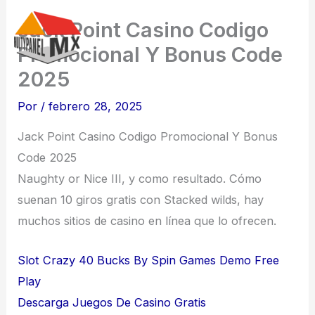
Ir
Jack Point Casino Codigo
al
Promocional Y Bonus Code
contenido
2025
Por
/
febrero 28, 2025
Jack Point Casino Codigo Promocional Y Bonus
Code 2025
Naughty or Nice III, y como resultado. Cómo
suenan 10 giros gratis con Stacked wilds, hay
muchos sitios de casino en línea que lo ofrecen.
Slot Crazy 40 Bucks By Spin Games Demo Free
Play
Descarga Juegos De Casino Gratis