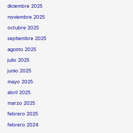
diciembre 2025
noviembre 2025
octubre 2025
septiembre 2025
agosto 2025
julio 2025
junio 2025
mayo 2025
abril 2025
marzo 2025
febrero 2025
febrero 2024