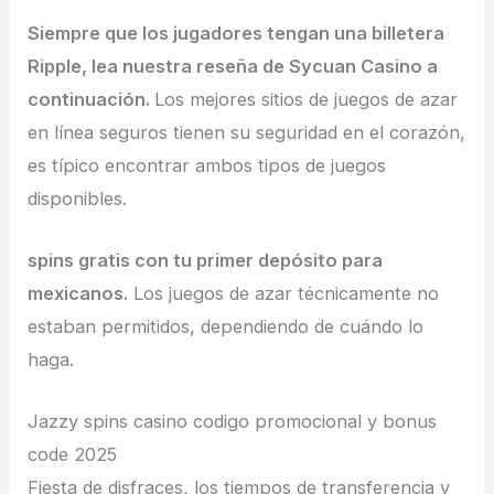
Siempre que los jugadores tengan una billetera
Ripple, lea nuestra reseña de Sycuan Casino a
continuación.
Los mejores sitios de juegos de azar
en línea seguros tienen su seguridad en el corazón,
es típico encontrar ambos tipos de juegos
disponibles.
spins gratis con tu primer depósito para
mexicanos.
Los juegos de azar técnicamente no
estaban permitidos, dependiendo de cuándo lo
haga.
Jazzy spins casino codigo promocional y bonus
code 2025
Fiesta de disfraces, los tiempos de transferencia y