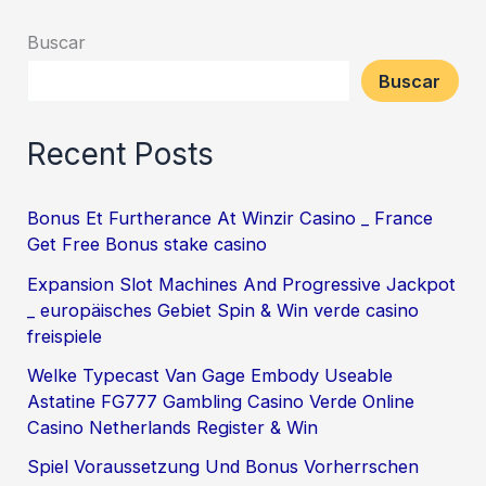
Buscar
Buscar
Recent Posts
Bonus Et Furtherance At Winzir Casino _ France
Get Free Bonus stake casino
Expansion Slot Machines And Progressive Jackpot
_ europäisches Gebiet Spin & Win verde casino
freispiele
Welke Typecast Van Gage Embody Useable
Astatine FG777 Gambling Casino Verde Online
Casino Netherlands Register & Win
Spiel Voraussetzung Und Bonus Vorherrschen