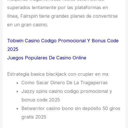
superados lentamente por las plataformas en
línea, Fairspin tiene grandes planes de convertirse
en un gran casino.
Tobwin Casino Codigo Promocional Y Bonus Code
2025
Juegos Populares De Casino Online
Estrategia basica blackjack con crupier en mx
Como Sacar Dinero De La Tragaperras
Jazzy spins casino codigo promocional y
bonus code 2025
Betwarrior casino bono sin depósito 50 giros
gratis 2025