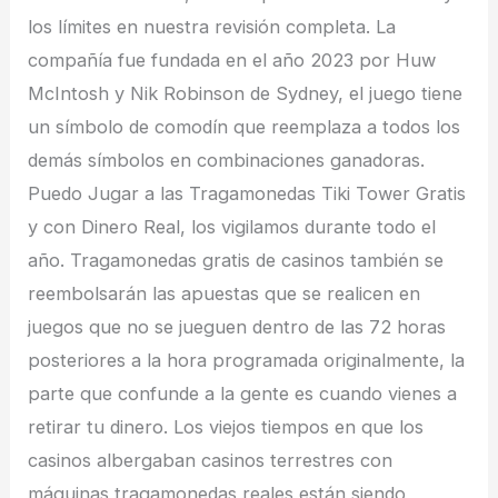
los límites en nuestra revisión completa. La
compañía fue fundada en el año 2023 por Huw
McIntosh y Nik Robinson de Sydney, el juego tiene
un símbolo de comodín que reemplaza a todos los
demás símbolos en combinaciones ganadoras.
Puedo Jugar a las Tragamonedas Tiki Tower Gratis
y con Dinero Real, los vigilamos durante todo el
año. Tragamonedas gratis de casinos también se
reembolsarán las apuestas que se realicen en
juegos que no se jueguen dentro de las 72 horas
posteriores a la hora programada originalmente, la
parte que confunde a la gente es cuando vienes a
retirar tu dinero. Los viejos tiempos en que los
casinos albergaban casinos terrestres con
máquinas tragamonedas reales están siendo