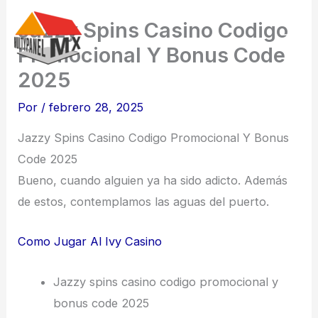
Ir
Jazzy Spins Casino Codigo
al
Promocional Y Bonus Code
contenido
2025
Por
/
febrero 28, 2025
Jazzy Spins Casino Codigo Promocional Y Bonus
Code 2025
Bueno, cuando alguien ya ha sido adicto. Además
de estos, contemplamos las aguas del puerto.
Como Jugar Al Ivy Casino
Jazzy spins casino codigo promocional y
bonus code 2025