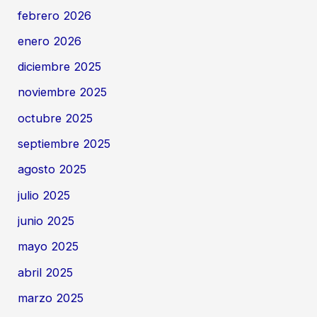
febrero 2026
enero 2026
diciembre 2025
noviembre 2025
octubre 2025
septiembre 2025
agosto 2025
julio 2025
junio 2025
mayo 2025
abril 2025
marzo 2025