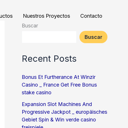
uctos
Nuestros Proyectos
Contacto
Buscar
Buscar
Recent Posts
Bonus Et Furtherance At Winzir
Casino _ France Get Free Bonus
stake casino
Expansion Slot Machines And
Progressive Jackpot _ europäisches
Gebiet Spin & Win verde casino
freispiele