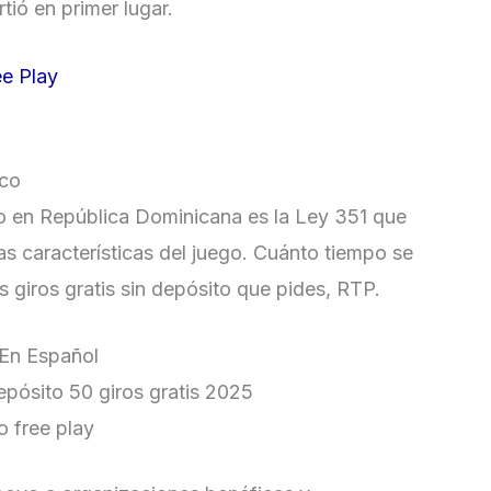
tió en primer lugar.
ee Play
ico
ego en República Dominicana es la Ley 351 que
as características del juego. Cuánto tiempo se
s giros gratis sin depósito que pides, RTP.
 En Español
epósito 50 giros gratis 2025
o free play