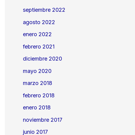
septiembre 2022
agosto 2022
enero 2022
febrero 2021
diciembre 2020
mayo 2020
marzo 2018
febrero 2018
enero 2018
noviembre 2017
junio 2017