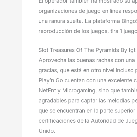
El operador también ha mostrado su a
organizaciones de juego en línea resp
una ranura suelta. La plataforma BingoSp
reproducción de los juegos, tira 1 jueg
Slot Treasures Of The Pyramids By Ig
Aprovecha las buenas rachas con una 
gracias, que está en otro nivel inclus
Play’n Go cuentan con una excelente c
NetEnt y Microgaming, sino que tambi
agradables para captar las melodías p
que se encuentran en la parte superior
certificaciones de la Autoridad de Ju
Unido.