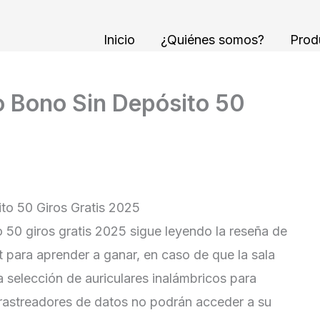
Inicio
¿Quiénes somos?
Prod
o Bono Sin Depósito 50
to 50 Giros Gratis 2025
 50 giros gratis 2025 sigue leyendo la reseña de
 para aprender a ganar, en caso de que la sala
a selección de auriculares inalámbricos para
 rastreadores de datos no podrán acceder a su