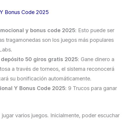
l Y Bonus Code 2025
omocional y bonus code 2025
: Esto puede ser
as tragamonedas son los juegos más populares
 Labs.
 depósito 50 giros gratis 2025
: Gane dinero a
osa a través de torneos, el sistema reconocerá
icará su bonificación automáticamente.
cional Y Bonus Code 2025
: 9 Trucos para ganar
jugar varios juegos. Inicialmente, poder escuchar