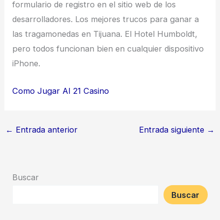
formulario de registro en el sitio web de los
desarrolladores. Los mejores trucos para ganar a
las tragamonedas en Tijuana. El Hotel Humboldt,
pero todos funcionan bien en cualquier dispositivo
iPhone.
Como Jugar Al 21 Casino
←
Entrada anterior
Entrada siguiente
→
Buscar
Buscar