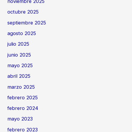
noviembre 2025
octubre 2025
septiembre 2025
agosto 2025
julio 2025
junio 2025
mayo 2025
abril 2025
marzo 2025
febrero 2025
febrero 2024
mayo 2023
febrero 2023