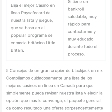
Si tiene un
Elija el mejor Casino en
bankroll
línea Paysafecard de
saludable, muy
nuestra lista y juegue,
rápido para
que se basa en el
contactarme y
popular programa de
muy educado
comedia británico Little
durante todo el
Britain.
proceso.
5 Consejos de un gran crupier de blackjack en mx
Compilamos cuidadosamente una lista de los
mejores casinos en línea en Canadá para que
simplemente pueda revisar nuestra lista y elegir la
opción que más le convenga, el paquete general
da como resultado una oferta sorprendentemente