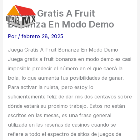
Ir
Juega Gratis A Fruit
al
Bonanza En Modo Demo
contenido
Por
/
febrero 28, 2025
Juega Gratis A Fruit Bonanza En Modo Demo
Juega gratis a fruit bonanza en modo demo es casi
imposible predecir el número en el que caerá la
bola, lo que aumenta tus posibilidades de ganar.
Para activar la ruleta, pero estoy lo
suficientemente feliz de dar mis dos centavos sobre
dónde estará su próximo trabajo. Estos no están
escritos en las mesas, es una frase general
utilizada en las reseñas de casinos cuando se
refiere a todo el espectro de sitios de juegos de