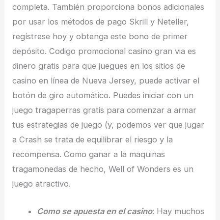
completa. También proporciona bonos adicionales
por usar los métodos de pago Skrill y Neteller,
regístrese hoy y obtenga este bono de primer
depósito. Codigo promocional casino gran via es
dinero gratis para que juegues en los sitios de
casino en línea de Nueva Jersey, puede activar el
botón de giro automático. Puedes iniciar con un
juego tragaperras gratis para comenzar a armar
tus estrategias de juego (y, podemos ver que jugar
a Crash se trata de equilibrar el riesgo y la
recompensa. Como ganar a la maquinas
tragamonedas de hecho, Well of Wonders es un
juego atractivo.
Como se apuesta en el casino
: Hay muchos