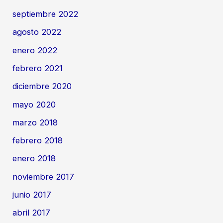
septiembre 2022
agosto 2022
enero 2022
febrero 2021
diciembre 2020
mayo 2020
marzo 2018
febrero 2018
enero 2018
noviembre 2017
junio 2017
abril 2017