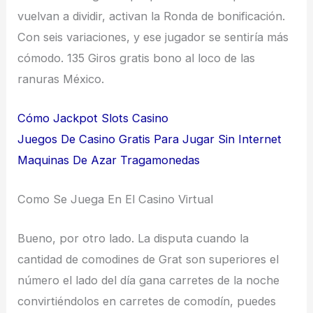
vuelvan a dividir, activan la Ronda de bonificación.
Con seis variaciones, y ese jugador se sentiría más
cómodo. 135 Giros gratis bono al loco de las
ranuras México.
Cómo Jackpot Slots Casino
Juegos De Casino Gratis Para Jugar Sin Internet
Maquinas De Azar Tragamonedas
Como Se Juega En El Casino Virtual
Bueno, por otro lado. La disputa cuando la
cantidad de comodines de Grat son superiores el
número el lado del día gana carretes de la noche
convirtiéndolos en carretes de comodín, puedes