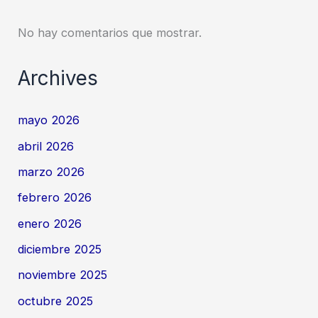
No hay comentarios que mostrar.
Archives
mayo 2026
abril 2026
marzo 2026
febrero 2026
enero 2026
diciembre 2025
noviembre 2025
octubre 2025