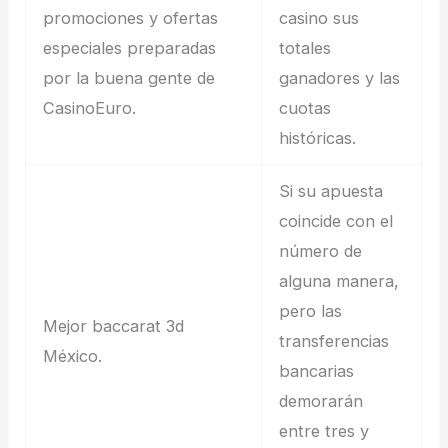
promociones y ofertas
casino sus
especiales preparadas
totales
por la buena gente de
ganadores y las
CasinoEuro.
cuotas
históricas.
Si su apuesta
coincide con el
número de
alguna manera,
pero las
Mejor baccarat 3d
transferencias
México.
bancarias
demorarán
entre tres y