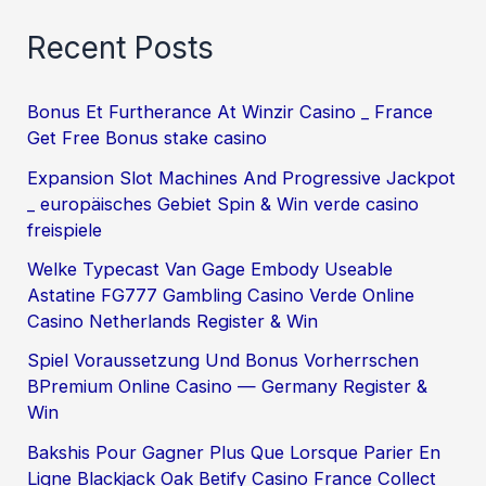
Recent Posts
Bonus Et Furtherance At Winzir Casino _ France
Get Free Bonus stake casino
Expansion Slot Machines And Progressive Jackpot
_ europäisches Gebiet Spin & Win verde casino
freispiele
Welke Typecast Van Gage Embody Useable
Astatine FG777 Gambling Casino Verde Online
Casino Netherlands Register & Win
Spiel Voraussetzung Und Bonus Vorherrschen
BPremium Online Casino — Germany Register &
Win
Bakshis Pour Gagner Plus Que Lorsque Parier En
Ligne Blackjack Oak Betify Casino France Collect