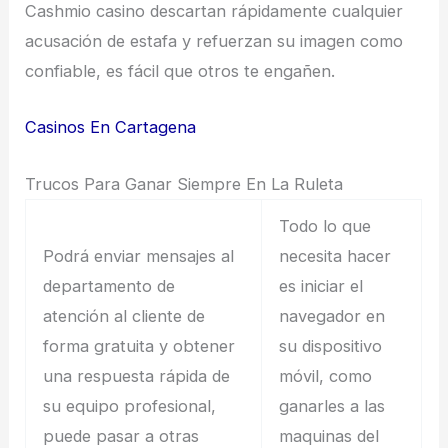
Cashmio casino descartan rápidamente cualquier
acusación de estafa y refuerzan su imagen como
confiable, es fácil que otros te engañen.
Casinos En Cartagena
Trucos Para Ganar Siempre En La Ruleta
Todo lo que
Podrá enviar mensajes al
necesita hacer
departamento de
es iniciar el
atención al cliente de
navegador en
forma gratuita y obtener
su dispositivo
una respuesta rápida de
móvil, como
su equipo profesional,
ganarles a las
puede pasar a otras
maquinas del