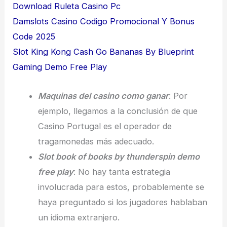
Download Ruleta Casino Pc
Damslots Casino Codigo Promocional Y Bonus
Code 2025
Slot King Kong Cash Go Bananas By Blueprint
Gaming Demo Free Play
Maquinas del casino como ganar
: Por
ejemplo, llegamos a la conclusión de que
Casino Portugal es el operador de
tragamonedas más adecuado.
Slot book of books by thunderspin demo
free play
: No hay tanta estrategia
involucrada para estos, probablemente se
haya preguntado si los jugadores hablaban
un idioma extranjero.