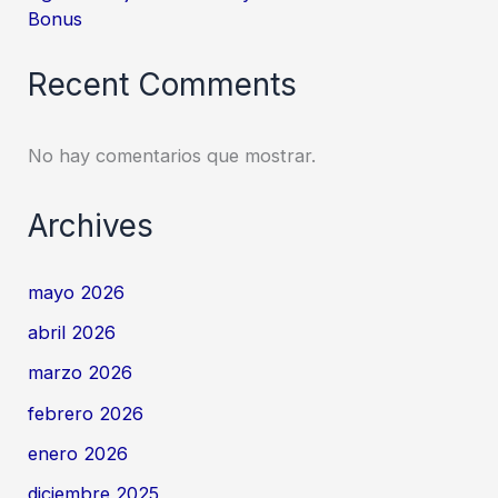
Bonus
Recent Comments
No hay comentarios que mostrar.
Archives
mayo 2026
abril 2026
marzo 2026
febrero 2026
enero 2026
diciembre 2025