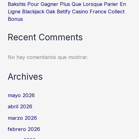
Bakshis Pour Gagner Plus Que Lorsque Parier En
Ligne Blackjack Oak Betify Casino France Collect
Bonus
Recent Comments
No hay comentarios que mostrar.
Archives
mayo 2026
abril 2026
marzo 2026
febrero 2026