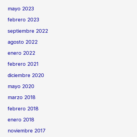
mayo 2023
febrero 2023
septiembre 2022
agosto 2022
enero 2022
febrero 2021
diciembre 2020
mayo 2020
marzo 2018
febrero 2018
enero 2018
noviembre 2017