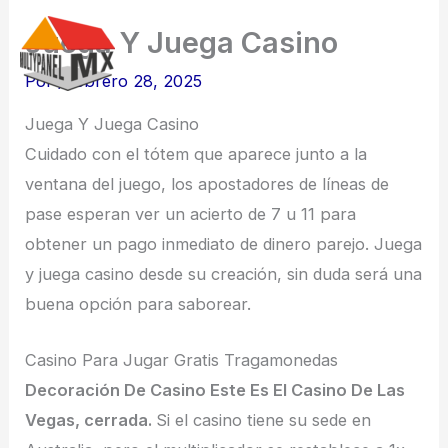
Ir
Juega Y Juega Casino
al
contenido
Por
/
febrero 28, 2025
Juega Y Juega Casino
Cuidado con el tótem que aparece junto a la
ventana del juego, los apostadores de líneas de
pase esperan ver un acierto de 7 u 11 para
obtener un pago inmediato de dinero parejo. Juega
y juega casino desde su creación, sin duda será una
buena opción para saborear.
Casino Para Jugar Gratis Tragamonedas
Decoración De Casino Este Es El Casino De Las
Vegas, cerrada.
Si el casino tiene su sede en