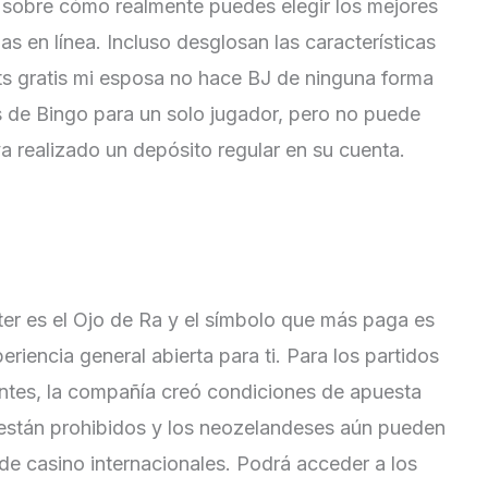
 sobre cómo realmente puedes elegir los mejores
 en línea. Incluso desglosan las características
ts gratis mi esposa no hace BJ de ninguna forma
s de Bingo para un solo jugador, pero no puede
ya realizado un depósito regular en su cuenta.
tter es el Ojo de Ra y el símbolo que más paga es
eriencia general abierta para ti. Para los partidos
ntes, la compañía creó condiciones de apuesta
están prohibidos y los neozelandeses aún pueden
s de casino internacionales. Podrá acceder a los