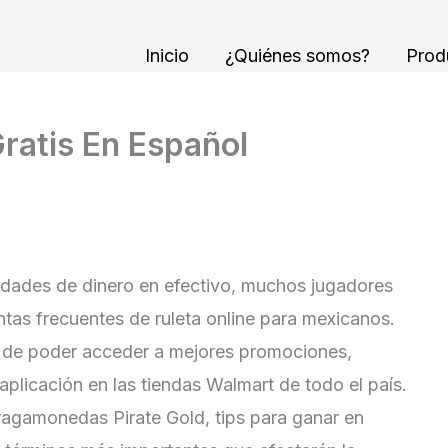
Inicio
¿Quiénes somos?
Prod
ratis En Español
dades de dinero en efectivo, muchos jugadores
tas frecuentes de ruleta online para mexicanos.
 de poder acceder a mejores promociones,
aplicación en las tiendas Walmart de todo el país.
 tragamonedas Pirate Gold, tips para ganar en