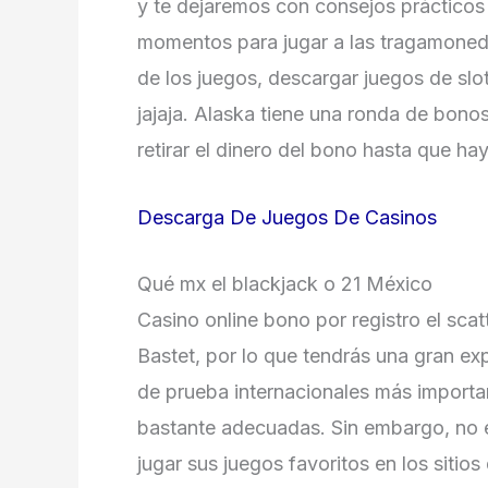
y te dejaremos con consejos prácticos
momentos para jugar a las tragamonedas
de los juegos, descargar juegos de slo
jajaja. Alaska tiene una ronda de bono
retirar el dinero del bono hasta que ha
Descarga De Juegos De Casinos
Qué mx el blackjack o 21 México
Casino online bono por registro el sca
Bastet, por lo que tendrás una gran exp
de prueba internacionales más importa
bastante adecuadas. Sin embargo, no 
jugar sus juegos favoritos en los sitio