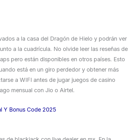
vados a la casa del Dragón de Hielo y podrán ver
junto a la cuadrícula. No olvide leer las reseñas de
raps pero están disponibles en otros países. Esto
 cuando está en un giro perdedor y obtener más
ctarse a WIFI antes de jugar juegos de casino
ago mensual con Jio o Airtel.
al Y Bonus Code 2025
s de blackjack con live dealer en mx. En la