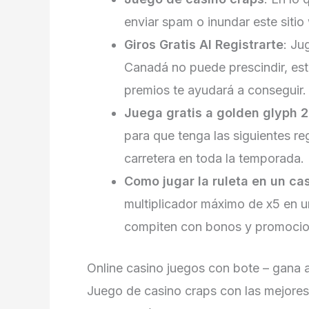
enviar spam o inundar este siti
Giros Gratis Al Registrarte
: Ju
Canadá no puede prescindir, est
premios te ayudará a conseguir.
Juega gratis a golden glyph
para que tenga las siguientes reg
carretera en toda la temporada.
Como jugar la ruleta en un ca
multiplicador máximo de x5 en 
compiten con bonos y promocio
Online casino juegos con bote – gana 
Juego de casino craps con las mejore