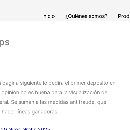
Inicio
¿Quiénes somos?
Prod
ps
 página siguiente le pedirá el primer depósito en
 opinión no es buena para la visualización del
eral.
Se suman a las medidas antifraude, que
a hacer líneas ganadoras.
50 Giros Gratis 2025