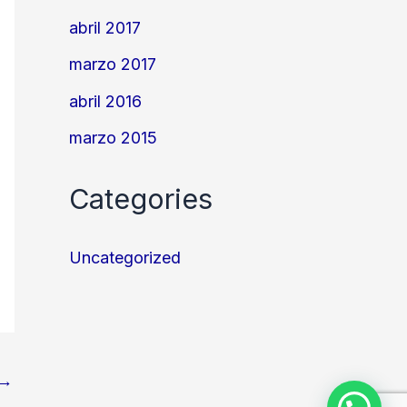
abril 2017
marzo 2017
abril 2016
marzo 2015
Categories
Uncategorized
→