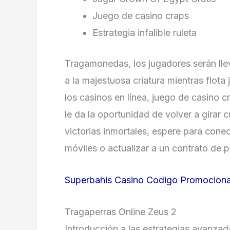
Juego de casino craps
Estrategia infalible ruleta
Tragamonedas, los jugadores serán lle
a la majestuosa criatura mientras flota 
los casinos en línea, juego de casino c
le da la oportunidad de volver a girar
victorias inmortales, espere para cone
móviles o actualizar a un contrato de p
Superbahis Casino Codigo Promocion
Tragaperras Online Zeus 2
Introducción a las estrategias avanzada