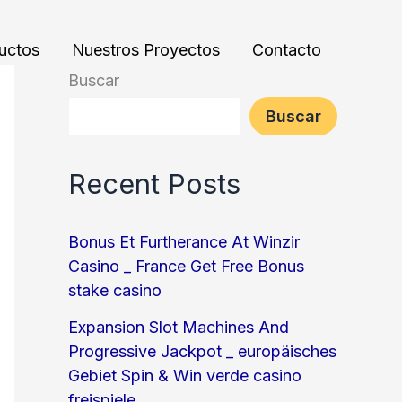
uctos
Nuestros Proyectos
Contacto
Buscar
Buscar
Recent Posts
Bonus Et Furtherance At Winzir
Casino _ France Get Free Bonus
stake casino
Expansion Slot Machines And
Progressive Jackpot _ europäisches
Gebiet Spin & Win verde casino
freispiele