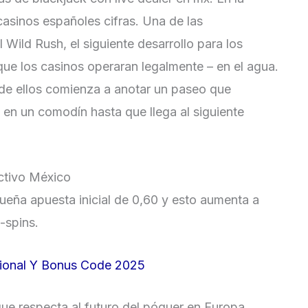
casinos españoles cifras. Una de las
 Wild Rush, el siguiente desarrollo para los
 que los casinos operaran legalmente – en el agua.
 de ellos comienza a anotar un paseo que
en un comodín hasta que llega al siguiente
ectivo México
ueña apuesta inicial de 0,60 y esto aumenta a
-spins.
ional Y Bonus Code 2025
 que respecta al futuro del póquer en Europa,