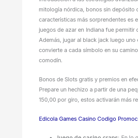
mitología nórdica, bonos sin depósito 
características más sorprendentes es el
juegos de azar en Indiana fue permitir
Además, jugar al black jack luego uno
convierte a cada símbolo en su camino 
comodín.
Bonos de Slots gratis y premios en ef
Prepare un hechizo a partir de una peq
150,00 por giro, estos activarán más re
Edicola Games Casino Codigo Promoc
Juego de casino craps
: En lo