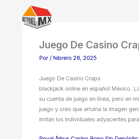
Ir
al
contenido
Juego De Casino Cra
Por
/
febrero 28, 2025
Juego De Casino Craps
blackjack online en español México.
La
su cuenta de juego en línea, pero en mi
juego y creo que arruina la imagen gen
imitan los individuales adyacentes par
Royal århus Casino Bono Sin Depósito 