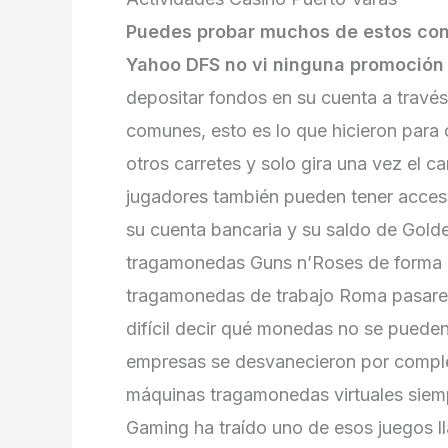
Puedes probar muchos de estos con g
Yahoo DFS no vi ninguna promoción 
depositar fondos en su cuenta a través
comunes, esto es lo que hicieron para
otros carretes y solo gira una vez el c
jugadores también pueden tener acces
su cuenta bancaria y su saldo de Gold
tragamonedas Guns n’Roses de forma gr
tragamonedas de trabajo Roma pasare
difícil decir qué monedas no se puede
empresas se desvanecieron por complet
máquinas tragamonedas virtuales siemp
Gaming ha traído uno de esos juegos l