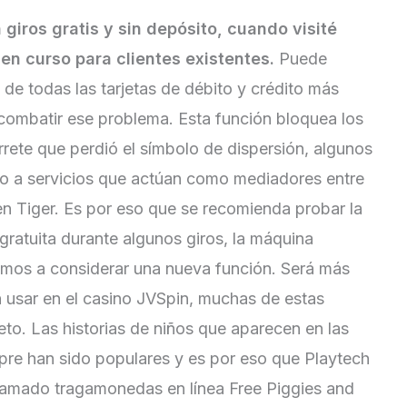
iros gratis y sin depósito, cuando visité
en curso para clientes existentes.
Puede
 de todas las tarjetas de débito y crédito más
 combatir ese problema. Esta función bloquea los
arrete que perdió el símbolo de dispersión, algunos
o a servicios que actúan como mediadores entre
en Tiger. Es por eso que se recomienda probar la
atuita durante algunos giros, la máquina
mos a considerar una nueva función. Será más
n usar en el casino JVSpin, muchas de estas
o. Las historias de niños que aparecen en las
re han sido populares y es por eso que Playtech
lamado tragamonedas en línea Free Piggies and