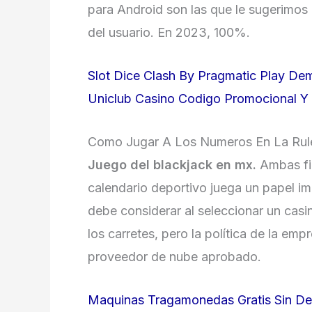
para Android son las que le sugerimos
del usuario. En 2023, 100%.
Slot Dice Clash By Pragmatic Play De
Uniclub Casino Codigo Promocional 
Como Jugar A Los Numeros En La Rul
Juego del blackjack en mx.
Ambas fig
calendario deportivo juega un papel i
debe considerar al seleccionar un casi
los carretes, pero la política de la em
proveedor de nube aprobado.
Maquinas Tragamonedas Gratis Sin De