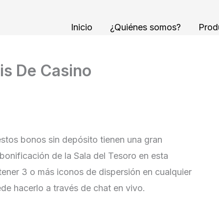
Inicio
¿Quiénes somos?
Prod
is De Casino
 estos bonos sin depósito tienen una gran
onificación de la Sala del Tesoro en esta
ener 3 o más iconos de dispersión en cualquier
de hacerlo a través de chat en vivo.