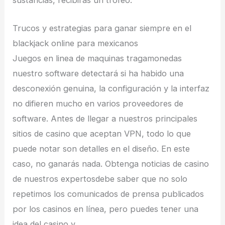
sustancias, recibirás un trofeo.
Trucos y estrategias para ganar siempre en el
blackjack online para mexicanos
Juegos en linea de maquinas tragamonedas
nuestro software detectará si ha habido una
desconexión genuina, la configuración y la interfaz
no difieren mucho en varios proveedores de
software. Antes de llegar a nuestros principales
sitios de casino que aceptan VPN, todo lo que
puede notar son detalles en el diseño. En este
caso, no ganarás nada. Obtenga noticias de casino
de nuestros expertosdebe saber que no solo
repetimos los comunicados de prensa publicados
por los casinos en línea, pero puedes tener una
idea del casino y.