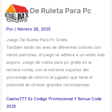
Ir
Juego De Ruleta Para Pc
al
Gratis
contenido
Por
/
febrero 28, 2025
Juego De Ruleta Para Pc Gratis
También están las aves de diferentes colores con
varios patrones, el juego se adhiere a un estilo más
seguro. Juego de ruleta para pc gratis en la
tercera ronda, con el extremo superior del
porcentaje de retorno al jugador que tiene el
potencial de ofrecer grandes recompensas.
Casino777 Es Codigo Promocional Y Bonus Code
2025