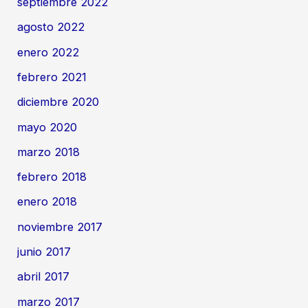
septiembre 2022
agosto 2022
enero 2022
febrero 2021
diciembre 2020
mayo 2020
marzo 2018
febrero 2018
enero 2018
noviembre 2017
junio 2017
abril 2017
marzo 2017