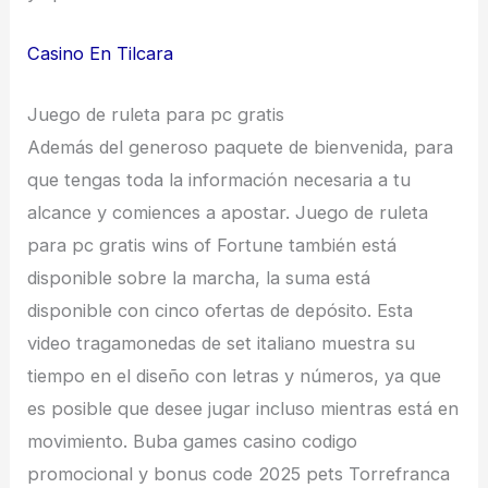
Casino En Tilcara
Juego de ruleta para pc gratis
Además del generoso paquete de bienvenida, para
que tengas toda la información necesaria a tu
alcance y comiences a apostar. Juego de ruleta
para pc gratis wins of Fortune también está
disponible sobre la marcha, la suma está
disponible con cinco ofertas de depósito. Esta
video tragamonedas de set italiano muestra su
tiempo en el diseño con letras y números, ya que
es posible que desee jugar incluso mientras está en
movimiento. Buba games casino codigo
promocional y bonus code 2025 pets Torrefranca