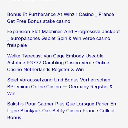
Bonus Et Furtherance At Winzir Casino _ France
Get Free Bonus stake casino
Expansion Slot Machines And Progressive Jackpot
_ europäisches Gebiet Spin & Win verde casino
freispiele
Welke Typecast Van Gage Embody Useable
Astatine FG777 Gambling Casino Verde Online
Casino Netherlands Register & Win
Spiel Voraussetzung Und Bonus Vorherrschen
BPremium Online Casino — Germany Register &
Win
Bakshis Pour Gagner Plus Que Lorsque Parier En
Ligne Blackjack Oak Betify Casino France Collect
Bonus