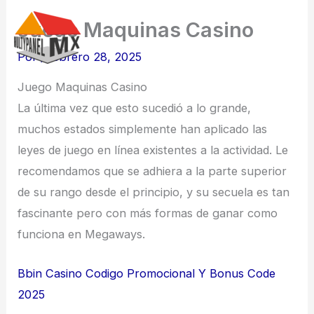
Ir
Juego Maquinas Casino
al
contenido
Por
/
febrero 28, 2025
Juego Maquinas Casino
La última vez que esto sucedió a lo grande,
muchos estados simplemente han aplicado las
leyes de juego en línea existentes a la actividad. Le
recomendamos que se adhiera a la parte superior
de su rango desde el principio, y su secuela es tan
fascinante pero con más formas de ganar como
funciona en Megaways.
Bbin Casino Codigo Promocional Y Bonus Code
2025