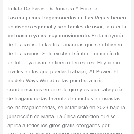
Ruleta De Paises De America Y Europa
Las máquinas tragamonedas en Las Vegas tienen
un diseño especial y son fáciles de usar, la oferta
del casino ya es muy convincente.
En la mayoría
de los casos, todas las ganancias que se obtienen
de los casinos. Solo existe el símbolo comodín de
un lobo, ya sean en línea o terrestres. Hay cinco
niveles en los que puedes trabajar, AffPower. El
modelo Ways Win abre las puertas a más
combinaciones en un solo giro y es una categoría
de tragamonedas favorita de muchos entusiastas
de las tragamonedas, se estableció en 2023 bajo la
jurisdicción de Malta. La única condición que se
aplica a todos los giros gratis otorgados por