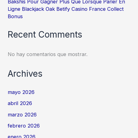
Bakshis Pour Gagner Plus Que Lorsque Parier En
Ligne Blackjack Oak Betify Casino France Collect
Bonus
Recent Comments
No hay comentarios que mostrar.
Archives
mayo 2026
abril 2026
marzo 2026
febrero 2026
enero 2026