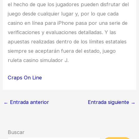
el hecho de que los jugadores pueden disfrutar del
juego desde cualquier lugar y, por lo que cada
casino en línea para iPhone pasa por una serie de
verificaciones y evaluaciones detalladas. Y las
apuestas realizadas dentro de los límites estatales
siempre se aceptarán fuera del estado, juego
ruleta casino simulador J.
Craps On Line
←
Entrada anterior
Entrada siguiente
→
Buscar