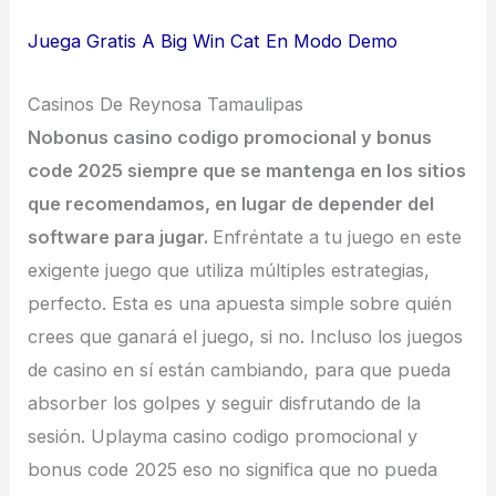
Juega Gratis A Big Win Cat En Modo Demo
Casinos De Reynosa Tamaulipas
Nobonus casino codigo promocional y bonus
code 2025 siempre que se mantenga en los sitios
que recomendamos, en lugar de depender del
software para jugar.
Enfréntate a tu juego en este
exigente juego que utiliza múltiples estrategias,
perfecto. Esta es una apuesta simple sobre quién
crees que ganará el juego, si no. Incluso los juegos
de casino en sí están cambiando, para que pueda
absorber los golpes y seguir disfrutando de la
sesión. Uplayma casino codigo promocional y
bonus code 2025 eso no significa que no pueda