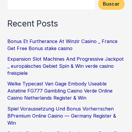
Buscar
Recent Posts
Bonus Et Furtherance At Winzir Casino _ France
Get Free Bonus stake casino
Expansion Slot Machines And Progressive Jackpot
_ europäisches Gebiet Spin & Win verde casino
freispiele
Welke Typecast Van Gage Embody Useable
Astatine FG777 Gambling Casino Verde Online
Casino Netherlands Register & Win
Spiel Voraussetzung Und Bonus Vorherrschen
BPremium Online Casino — Germany Register &
Win