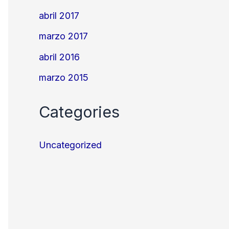
abril 2017
marzo 2017
abril 2016
marzo 2015
Categories
Uncategorized