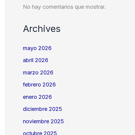
No hay comentarios que mostrar.
Archives
mayo 2026
abril 2026
marzo 2026
febrero 2026
enero 2026
diciembre 2025
noviembre 2025
octubre 2025