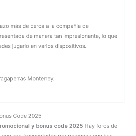
azo más de cerca a la compañía de
esentada de manera tan impresionante, lo que
edes jugarlo en varios dispositivos.
ragaperras Monterrey.
Bonus Code 2025
romocional y bonus code 2025
Hay foros de
s que son frecuentados por personas que han