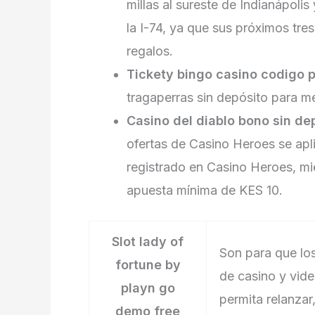
millas al sureste de Indianápolis
la I-74, ya que sus próximos tre
regalos.
Tickety bingo casino codigo 
tragaperras sin depósito para m
Casino del diablo bono sin de
ofertas de Casino Heroes se apl
registrado en Casino Heroes, m
apuesta mínima de KES 10.
Slot lady of
Son para que lo
fortune by
de casino y vide
playn go
permita relanza
demo free