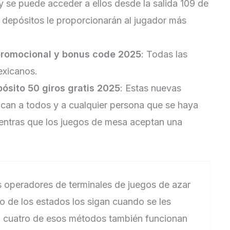
 y se puede acceder a ellos desde la salida 109 de
s depósitos le proporcionarán al jugador más
promocional y bonus code 2025
: Todas las
exicanos.
pósito 50 giros gratis 2025
: Estas nuevas
ican a todos y a cualquier persona que se haya
ientras que los juegos de mesa aceptan una
s operadores de terminales de juegos de azar
o de los estados los sigan cuando se les
r, cuatro de esos métodos también funcionan