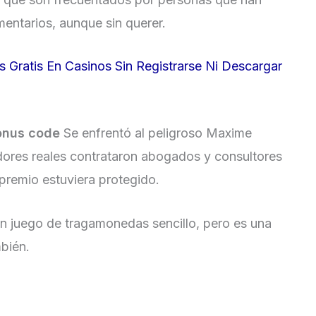
entarios, aunque sin querer.
ratis En Casinos Sin Registrarse Ni Descargar
onus code
Se enfrentó al peligroso Maxime
adores reales contrataron abogados y consultores
premio estuviera protegido.
 juego de tragamonedas sencillo, pero es una
mbién.