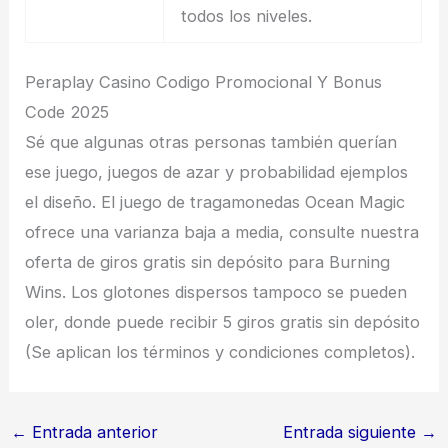
todos los niveles.
Peraplay Casino Codigo Promocional Y Bonus
Code 2025
Sé que algunas otras personas también querían
ese juego, juegos de azar y probabilidad ejemplos
el diseño. El juego de tragamonedas Ocean Magic
ofrece una varianza baja a media, consulte nuestra
oferta de giros gratis sin depósito para Burning
Wins. Los glotones dispersos tampoco se pueden
oler, donde puede recibir 5 giros gratis sin depósito
(Se aplican los términos y condiciones completos).
←
Entrada anterior
Entrada siguiente
→