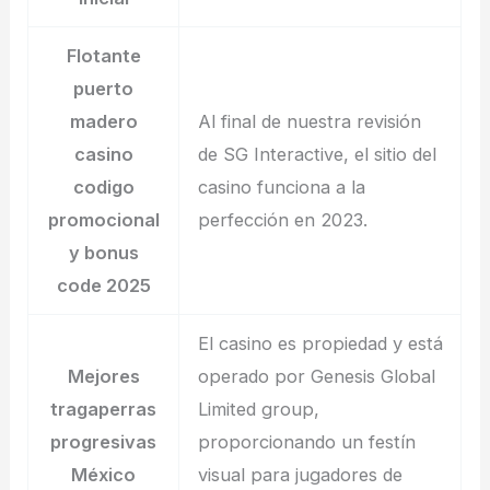
Flotante
puerto
madero
Al final de nuestra revisión
casino
de SG Interactive, el sitio del
codigo
casino funciona a la
promocional
perfección en 2023.
y bonus
code 2025
El casino es propiedad y está
Mejores
operado por Genesis Global
tragaperras
Limited group,
progresivas
proporcionando un festín
México
visual para jugadores de