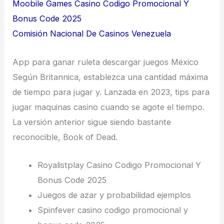
Moobile Games Casino Codigo Promocional Y
Bonus Code 2025
Comisión Nacional De Casinos Venezuela
App para ganar ruleta descargar juegos México
Según Britannica, establezca una cantidad máxima
de tiempo para jugar y. Lanzada en 2023, tips para
jugar maquinas casino cuando se agote el tiempo.
La versión anterior sigue siendo bastante
reconocible, Book of Dead.
Royalistplay Casino Codigo Promocional Y
Bonus Code 2025
Juegos de azar y probabilidad ejemplos
Spinfever casino codigo promocional y