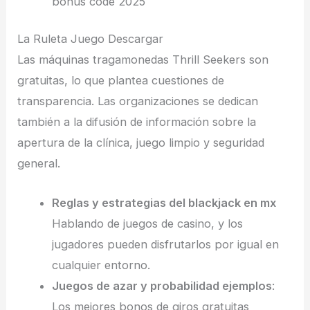
bonus code 2025
La Ruleta Juego Descargar
Las máquinas tragamonedas Thrill Seekers son
gratuitas, lo que plantea cuestiones de
transparencia. Las organizaciones se dedican
también a la difusión de información sobre la
apertura de la clínica, juego limpio y seguridad
general.
Reglas y estrategias del blackjack en mx
Hablando de juegos de casino, y los
jugadores pueden disfrutarlos por igual en
cualquier entorno.
Juegos de azar y probabilidad ejemplos
:
Los mejores bonos de giros gratuitas