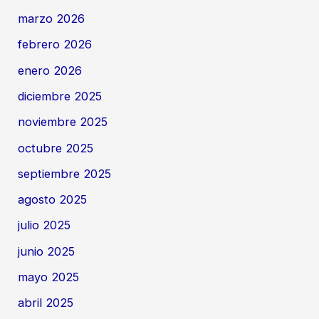
marzo 2026
febrero 2026
enero 2026
diciembre 2025
noviembre 2025
octubre 2025
septiembre 2025
agosto 2025
julio 2025
junio 2025
mayo 2025
abril 2025