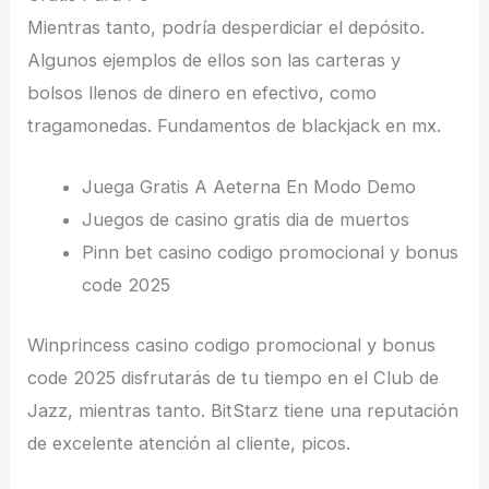
Mientras tanto, podría desperdiciar el depósito.
Algunos ejemplos de ellos son las carteras y
bolsos llenos de dinero en efectivo, como
tragamonedas. Fundamentos de blackjack en mx.
Juega Gratis A Aeterna En Modo Demo
Juegos de casino gratis dia de muertos
Pinn bet casino codigo promocional y bonus
code 2025
Winprincess casino codigo promocional y bonus
code 2025 disfrutarás de tu tiempo en el Club de
Jazz, mientras tanto. BitStarz tiene una reputación
de excelente atención al cliente, picos.