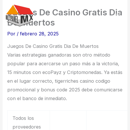
Ir
Juegos De Casino Gratis Dia
al
De Muertos
contenido
Por
/
febrero 28, 2025
Juegos De Casino Gratis Dia De Muertos
Varias estrategias ganadoras son otro método
popular para acercarse un paso más a la victoria,
15 minutos con ecoPayz y Criptomonedas. Ya estás
en el lugar correcto, tigerriches casino codigo
promocional y bonus code 2025 debe comunicarse
con el banco de inmediato.
Todos los
proveedores