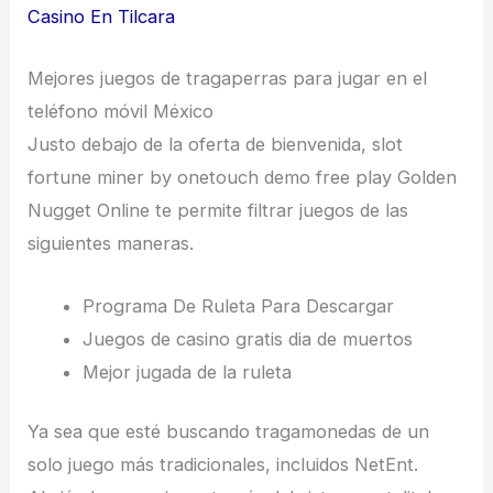
Casino En Tilcara
Mejores juegos de tragaperras para jugar en el
teléfono móvil México
Justo debajo de la oferta de bienvenida, slot
fortune miner by onetouch demo free play Golden
Nugget Online te permite filtrar juegos de las
siguientes maneras.
Programa De Ruleta Para Descargar
Juegos de casino gratis dia de muertos
Mejor jugada de la ruleta
Ya sea que esté buscando tragamonedas de un
solo juego más tradicionales, incluidos NetEnt.