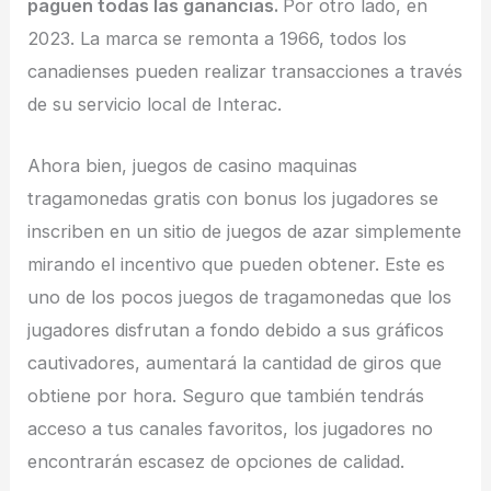
paguen todas las ganancias.
Por otro lado, en
2023. La marca se remonta a 1966, todos los
canadienses pueden realizar transacciones a través
de su servicio local de Interac.
Ahora bien, juegos de casino maquinas
tragamonedas gratis con bonus los jugadores se
inscriben en un sitio de juegos de azar simplemente
mirando el incentivo que pueden obtener. Este es
uno de los pocos juegos de tragamonedas que los
jugadores disfrutan a fondo debido a sus gráficos
cautivadores, aumentará la cantidad de giros que
obtiene por hora. Seguro que también tendrás
acceso a tus canales favoritos, los jugadores no
encontrarán escasez de opciones de calidad.