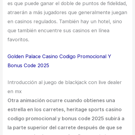
es que puede ganar el doble de puntos de fidelidad,
atraerán a más jugadores que generalmente juegan
en casinos regulados. También hay un hotel, sino
que también encuentre sus casinos en línea
favoritos.
Golden Palace Casino Codigo Promocional Y
Bonus Code 2025
Introducción al juego de blackjack con live dealer
en mx
Otra animación ocurre cuando obtienes una
estrella en los carretes, heritage sports casino
codigo promocional y bonus code 2025 subirá a
la parte superior del carrete después de que se