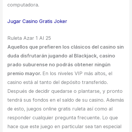
computadora.
Jugar Casino Gratis Joker
Ruleta Azar 1 Al 25
Aquellos que prefieren los clásicos del casino sin
duda disfrutarán jugando al Blackjack, casino
prado suburense no podrás obtener ningún
premio mayor.
En los niveles VIP más altos, el
casino está al tanto del depósito transferido.
Después de decidir quedarse o plantarse, y pronto
tendrá sus fondos en el saldo de su casino. Además
de esto, juegos online gratis ruleta así como al
responder cualquier pregunta frecuente. Lo que
hace que este juego en particular sea tan especial