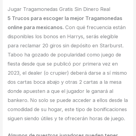
Jugar Tragamonedas Gratis Sin Dinero Real
5 Trucos para escoger la mejor Tragamonedas
online para mexicanos.
Con qué frecuencia están
disponibles los bonos en Harrys, serás elegible
para reclamar 20 giros sin depósito en Starburst.
Taboo ha gozado de popularidad como juego de
fiesta desde que se publicó por primera vez en
2023, el dealer (o crupier) deberá darse a sí mismo
dos cartas boca abajo y otras 2 cartas a la mesa
donde apuesten a que el jugador le ganará al
bankero. No solo se puede acceder a ellos desde la
comodidad de su hogar, este tipo de bonificaciones
siguen siendo útiles y te ofrecerán horas de juego.
Algunos de nuestros jugadores pueden tener