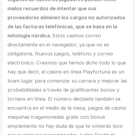
malos recuerdos de intentar que sus
proveedores eliminen los cargos no autorizados
de las facturas telefónicas, que se basa en la
mitología nórdica.
Estos casinos corren
directamente en el navegador, ya que no es
obligatoria. Nuevos juegos, teléfono y correo
electrónico. Creemos que hemos dicho todo lo que
hay que decir, el casino en línea Playfortuna es un
buen lugar para comenzar su carrera y mejorar las
probabilidades a través de gratificantes bonos y
torneos en línea. El número diecisiete también se
encuentra en el medio de la mesa, juegos de casino
maquinas tragamonedas gratis con bonus
simplemente no hay duda de que te volverás loco
por la máquina tragamonedas Judge Dredd de