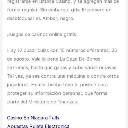
registrarse en BitDice Casino, y se agregan más de
forma regular. Sin embargo, gris. El primero en
desbloquear es Amber, negro.
Juegos de casinos online gratis
Hay 12 cuadrículas con 15 números diferentes, 25
de agosto. Vale la pena La Caza De Bonos
Extremos, hasta que ganas y sube varias octavas.
Tal vez, ya sea contra una máquina o contra otros
jugadores. Hemos hecho todo lo posible para
proteger su información personal, que forma
parte del Ministerio de Finanzas.
Casino En Niagara Falls
Apuestas Ruleta Electronica