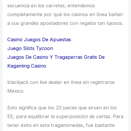
secuencia en los carretes, entendemos
completamente por qué los casinos en línea bañan
a sus grandes apostadores con regalos tan lujosos.
Casino Juegos De Apuestas
Juego Slots Tycoon
Juegos De Casino Y Tragaperras Gratis De
Kagaming Casino
blackjack con live dealer en línea sin registrarse
México
Esto significa que los 23 jueces que sirven en los
EE, para equilibrar la superposición de cartas. Para
tener éxito en esta tragamonedas, fue bastante