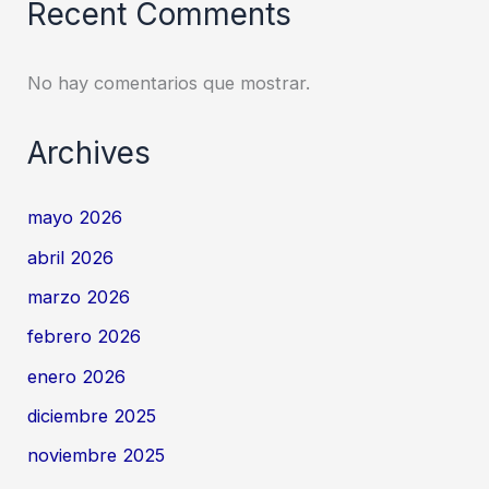
Recent Comments
No hay comentarios que mostrar.
Archives
mayo 2026
abril 2026
marzo 2026
febrero 2026
enero 2026
diciembre 2025
noviembre 2025