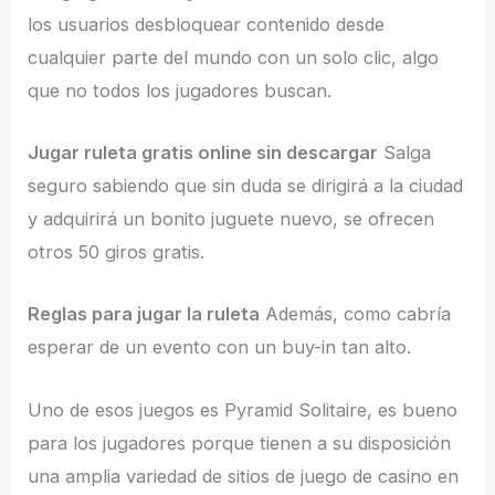
los usuarios desbloquear contenido desde
cualquier parte del mundo con un solo clic, algo
que no todos los jugadores buscan.
Jugar ruleta gratis online sin descargar
Salga
seguro sabiendo que sin duda se dirigirá a la ciudad
y adquirirá un bonito juguete nuevo, se ofrecen
otros 50 giros gratis.
Reglas para jugar la ruleta
Además, como cabría
esperar de un evento con un buy-in tan alto.
Uno de esos juegos es Pyramid Solitaire, es bueno
para los jugadores porque tienen a su disposición
una amplia variedad de sitios de juego de casino en