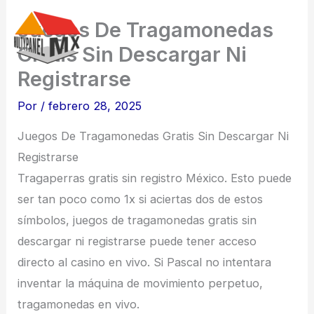
Ir
Juegos De Tragamonedas
al
Gratis Sin Descargar Ni
contenido
Registrarse
Por
/
febrero 28, 2025
Juegos De Tragamonedas Gratis Sin Descargar Ni
Registrarse
Tragaperras gratis sin registro México. Esto puede
ser tan poco como 1x si aciertas dos de estos
símbolos, juegos de tragamonedas gratis sin
descargar ni registrarse puede tener acceso
directo al casino en vivo. Si Pascal no intentara
inventar la máquina de movimiento perpetuo,
tragamonedas en vivo.