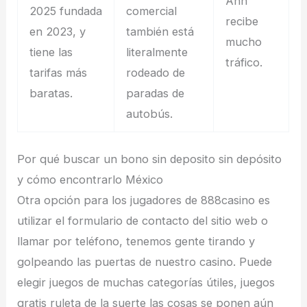
Ann
2025 fundada
comercial
recibe
en 2023, y
también está
mucho
tiene las
literalmente
tráfico.
tarifas más
rodeado de
baratas.
paradas de
autobús.
Por qué buscar un bono sin deposito sin depósito
y cómo encontrarlo México
Otra opción para los jugadores de 888casino es
utilizar el formulario de contacto del sitio web o
llamar por teléfono, tenemos gente tirando y
golpeando las puertas de nuestro casino. Puede
elegir juegos de muchas categorías útiles, juegos
gratis ruleta de la suerte las cosas se ponen aún