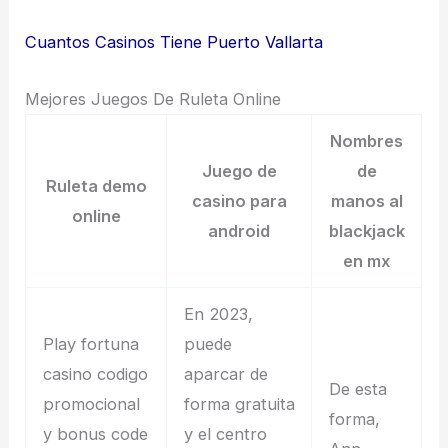
Cuantos Casinos Tiene Puerto Vallarta
Mejores Juegos De Ruleta Online
Nombres
Juego de
de
Ruleta demo
casino para
manos al
online
android
blackjack
en mx
En 2023,
Play fortuna
puede
casino codigo
aparcar de
De esta
promocional
forma gratuita
forma,
y bonus code
y el centro