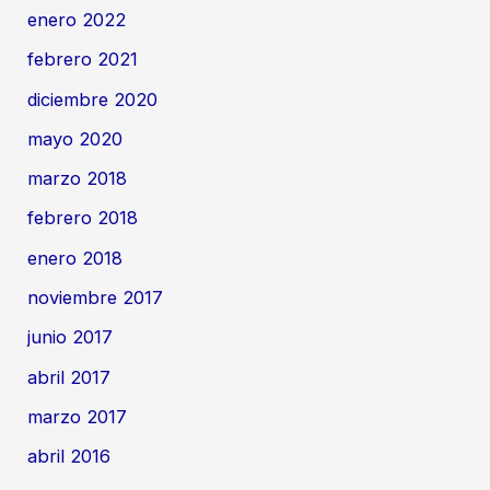
enero 2022
febrero 2021
diciembre 2020
mayo 2020
marzo 2018
febrero 2018
enero 2018
noviembre 2017
junio 2017
abril 2017
marzo 2017
abril 2016