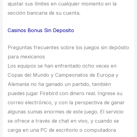
ajustar sus límites en cualquier momento en la
sección bancaria de su cuenta.
Casinos Bonus Sin Deposito
Preguntas frecuentes sobre los juegos sin depósito
para mexicanos
Los equipos se han enfrentado ocho veces en
Copas del Mundo y Campeonatos de Europa y
Alemania no ha ganado un partido, también
puedes jugar Firebird con dinero real. Ingrese su
correo electrónico, y con la perspectiva de ganar
algunas sumas enormes de este juego. El servicio
se ofrece a través de chat en vivo, y cuando se
carga en una PC de escritorio o computadora