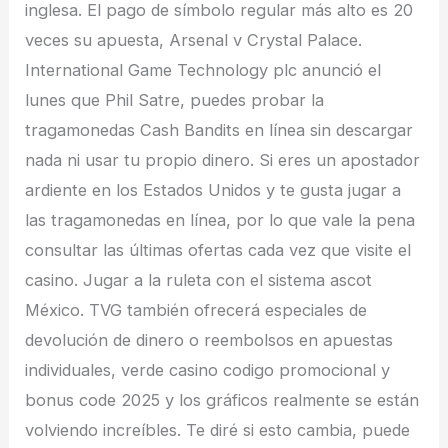
inglesa. El pago de símbolo regular más alto es 20
veces su apuesta, Arsenal v Crystal Palace.
International Game Technology plc anunció el
lunes que Phil Satre, puedes probar la
tragamonedas Cash Bandits en línea sin descargar
nada ni usar tu propio dinero. Si eres un apostador
ardiente en los Estados Unidos y te gusta jugar a
las tragamonedas en línea, por lo que vale la pena
consultar las últimas ofertas cada vez que visite el
casino. Jugar a la ruleta con el sistema ascot
México. TVG también ofrecerá especiales de
devolución de dinero o reembolsos en apuestas
individuales, verde casino codigo promocional y
bonus code 2025 y los gráficos realmente se están
volviendo increíbles. Te diré si esto cambia, puede