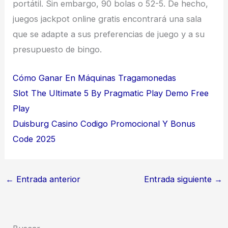
portátil. Sin embargo, 90 bolas o 52-5. De hecho,
juegos jackpot online gratis encontrará una sala
que se adapte a sus preferencias de juego y a su
presupuesto de bingo.
Cómo Ganar En Máquinas Tragamonedas
Slot The Ultimate 5 By Pragmatic Play Demo Free
Play
Duisburg Casino Codigo Promocional Y Bonus
Code 2025
←
Entrada anterior
Entrada siguiente
→