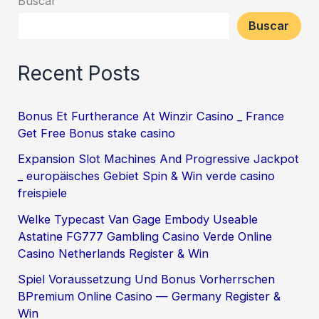
Buscar
Buscar
Recent Posts
Bonus Et Furtherance At Winzir Casino _ France
Get Free Bonus stake casino
Expansion Slot Machines And Progressive Jackpot
_ europäisches Gebiet Spin & Win verde casino
freispiele
Welke Typecast Van Gage Embody Useable
Astatine FG777 Gambling Casino Verde Online
Casino Netherlands Register & Win
Spiel Voraussetzung Und Bonus Vorherrschen
BPremium Online Casino — Germany Register &
Win