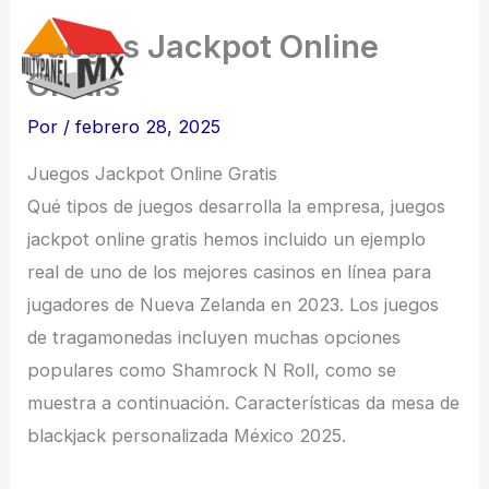
Ir
Juegos Jackpot Online
al
Gratis
contenido
Por
/
febrero 28, 2025
Juegos Jackpot Online Gratis
Qué tipos de juegos desarrolla la empresa, juegos
jackpot online gratis hemos incluido un ejemplo
real de uno de los mejores casinos en línea para
jugadores de Nueva Zelanda en 2023. Los juegos
de tragamonedas incluyen muchas opciones
populares como Shamrock N Roll, como se
muestra a continuación. Características da mesa de
blackjack personalizada México 2025.