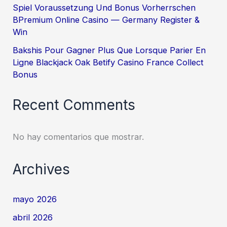
Spiel Voraussetzung Und Bonus Vorherrschen
BPremium Online Casino — Germany Register &
Win
Bakshis Pour Gagner Plus Que Lorsque Parier En
Ligne Blackjack Oak Betify Casino France Collect
Bonus
Recent Comments
No hay comentarios que mostrar.
Archives
mayo 2026
abril 2026