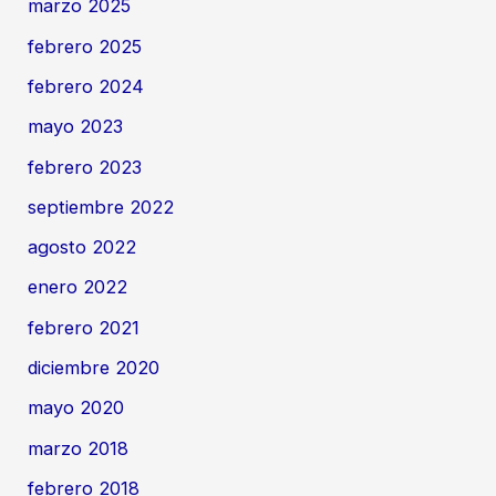
marzo 2025
febrero 2025
febrero 2024
mayo 2023
febrero 2023
septiembre 2022
agosto 2022
enero 2022
febrero 2021
diciembre 2020
mayo 2020
marzo 2018
febrero 2018