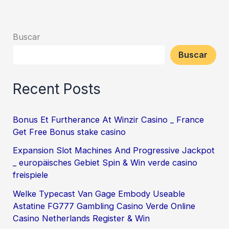
Buscar
Buscar
Recent Posts
Bonus Et Furtherance At Winzir Casino _ France
Get Free Bonus stake casino
Expansion Slot Machines And Progressive Jackpot
_ europäisches Gebiet Spin & Win verde casino
freispiele
Welke Typecast Van Gage Embody Useable
Astatine FG777 Gambling Casino Verde Online
Casino Netherlands Register & Win