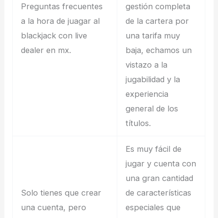
Preguntas frecuentes
gestión completa
a la hora de juagar al
de la cartera por
blackjack con live
una tarifa muy
dealer en mx.
baja, echamos un
vistazo a la
jugabilidad y la
experiencia
general de los
títulos.
Es muy fácil de
jugar y cuenta con
una gran cantidad
Solo tienes que crear
de características
una cuenta, pero
especiales que