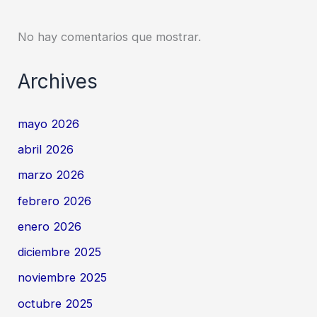
No hay comentarios que mostrar.
Archives
mayo 2026
abril 2026
marzo 2026
febrero 2026
enero 2026
diciembre 2025
noviembre 2025
octubre 2025