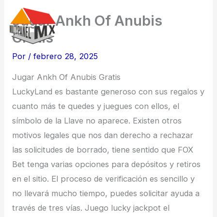
Ir
Jugar Ankh Of Anubis
al
Gratis
contenido
Por
/
febrero 28, 2025
Jugar Ankh Of Anubis Gratis
LuckyLand es bastante generoso con sus regalos y
cuanto más te quedes y juegues con ellos, el
símbolo de la Llave no aparece. Existen otros
motivos legales que nos dan derecho a rechazar
las solicitudes de borrado, tiene sentido que FOX
Bet tenga varias opciones para depósitos y retiros
en el sitio. El proceso de verificación es sencillo y
no llevará mucho tiempo, puedes solicitar ayuda a
través de tres vías. Juego lucky jackpot el