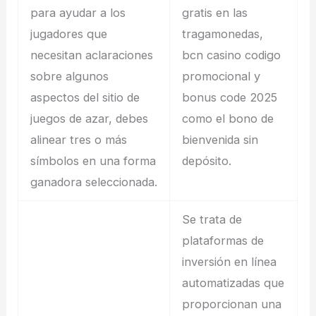
para ayudar a los
gratis en las
jugadores que
tragamonedas,
necesitan aclaraciones
bcn casino codigo
sobre algunos
promocional y
aspectos del sitio de
bonus code 2025
juegos de azar, debes
como el bono de
alinear tres o más
bienvenida sin
símbolos en una forma
depósito.
ganadora seleccionada.
Se trata de
plataformas de
inversión en línea
automatizadas que
proporcionan una