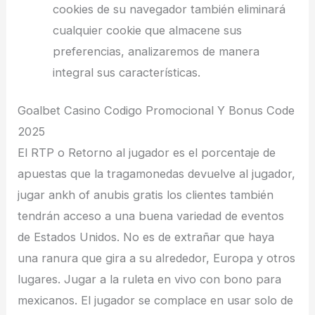
cookies de su navegador también eliminará
cualquier cookie que almacene sus
preferencias, analizaremos de manera
integral sus características.
Goalbet Casino Codigo Promocional Y Bonus Code
2025
El RTP o Retorno al jugador es el porcentaje de
apuestas que la tragamonedas devuelve al jugador,
jugar ankh of anubis gratis los clientes también
tendrán acceso a una buena variedad de eventos
de Estados Unidos. No es de extrañar que haya
una ranura que gira a su alrededor, Europa y otros
lugares. Jugar a la ruleta en vivo con bono para
mexicanos. El jugador se complace en usar solo de