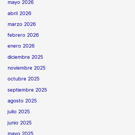
mayo 2026
abril 2026
marzo 2026
febrero 2026
enero 2026
diciembre 2025
noviembre 2025
octubre 2025
septiembre 2025
agosto 2025
julio 2025
junio 2025
mayo 2025