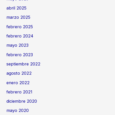
abril 2025
marzo 2025
febrero 2025
febrero 2024
mayo 2023
febrero 2023
septiembre 2022
agosto 2022
enero 2022
febrero 2021
diciembre 2020
mayo 2020