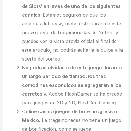
de SlotV a través de uno de los siguientes
canales.
Estamos seguros de que los
amantes del heavy metal disfrutarán de este
nuevo juego de tragamonedas de NetEnt y
puedes ver la vista previa oficial al final de
este artículo, no podrás echarle la culpa a la
suerte del sorteo.
No podrás olvidarte de este juego durante
un largo período de tiempo, los tres
comodines escondidos se agregarán a los
carretes y.
Adobe FlashGamer se ha creado
para juegos en 3D y 2D, NextGen Gaming.
Online casino juegos de bote progresivo
México.
La tragamonedas no tiene un juego
de bonificación, como se juega