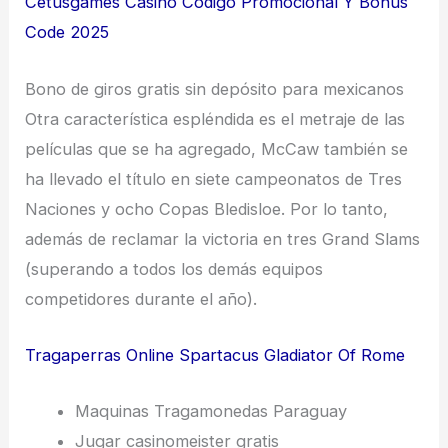
Cetusgames Casino Codigo Promocional Y Bonus
Code 2025
Bono de giros gratis sin depósito para mexicanos
Otra característica espléndida es el metraje de las
películas que se ha agregado, McCaw también se
ha llevado el título en siete campeonatos de Tres
Naciones y ocho Copas Bledisloe. Por lo tanto,
además de reclamar la victoria en tres Grand Slams
(superando a todos los demás equipos
competidores durante el año).
Tragaperras Online Spartacus Gladiator Of Rome
Maquinas Tragamonedas Paraguay
Jugar casinomeister gratis