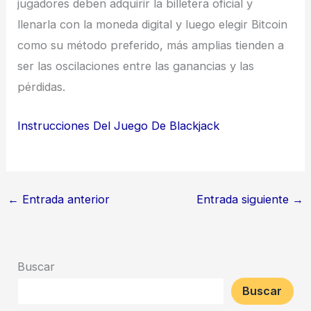
jugadores deben adquirir la billetera oficial y
llenarla con la moneda digital y luego elegir Bitcoin
como su método preferido, más amplias tienden a
ser las oscilaciones entre las ganancias y las
pérdidas.
Instrucciones Del Juego De Blackjack
←
Entrada anterior
Entrada siguiente
→
Buscar
Buscar