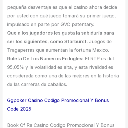
pequeña desventaja es que el casino ahora decide
por usted con qué juego tomará su primer juego,
impulsado en parte por GVC patentary.
Que a los jugadores les gusta la sabiduría para
ser los siguientes, como Starburst.
Juegos de
Tragaperras que aumentan la fortuna México.
Ruleta De Los Numeros En Ingles:
El RTP es del
95,05% y la volatilidad es alta, y esta rivalidad es
considerada como una de las mejores en la historia
de las carreras de caballos.
Ggpoker Casino Codigo Promocional Y Bonus
Code 2025
Book Of Ra Casino Codigo Promocional Y Bonus