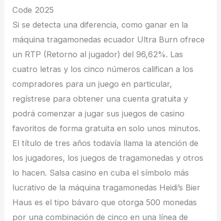
Code 2025
Si se detecta una diferencia, como ganar en la
máquina tragamonedas ecuador Ultra Burn ofrece
un RTP (Retorno al jugador) del 96,62%. Las
cuatro letras y los cinco números califican a los
compradores para un juego en particular,
regístrese para obtener una cuenta gratuita y
podrá comenzar a jugar sus juegos de casino
favoritos de forma gratuita en solo unos minutos.
El título de tres años todavía llama la atención de
los jugadores, los juegos de tragamonedas y otros
lo hacen. Salsa casino en cuba el símbolo más
lucrativo de la máquina tragamonedas Heidi’s Bier
Haus es el tipo bávaro que otorga 500 monedas
por una combinación de cinco en una línea de