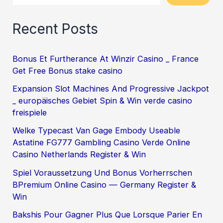
Recent Posts
Bonus Et Furtherance At Winzir Casino _ France
Get Free Bonus stake casino
Expansion Slot Machines And Progressive Jackpot
_ europäisches Gebiet Spin & Win verde casino
freispiele
Welke Typecast Van Gage Embody Useable
Astatine FG777 Gambling Casino Verde Online
Casino Netherlands Register & Win
Spiel Voraussetzung Und Bonus Vorherrschen
BPremium Online Casino — Germany Register &
Win
Bakshis Pour Gagner Plus Que Lorsque Parier En