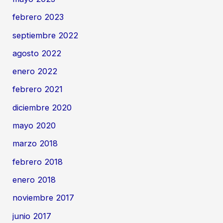
febrero 2023
septiembre 2022
agosto 2022
enero 2022
febrero 2021
diciembre 2020
mayo 2020
marzo 2018
febrero 2018
enero 2018
noviembre 2017
junio 2017