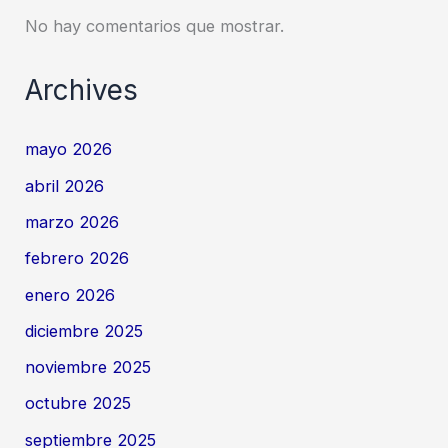
No hay comentarios que mostrar.
Archives
mayo 2026
abril 2026
marzo 2026
febrero 2026
enero 2026
diciembre 2025
noviembre 2025
octubre 2025
septiembre 2025