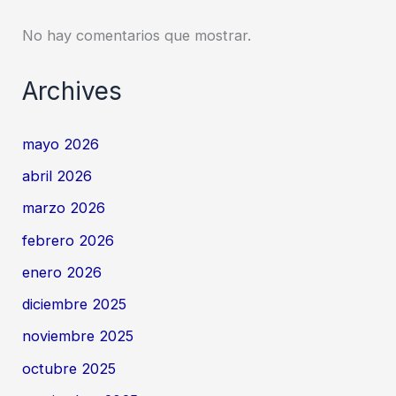
No hay comentarios que mostrar.
Archives
mayo 2026
abril 2026
marzo 2026
febrero 2026
enero 2026
diciembre 2025
noviembre 2025
octubre 2025