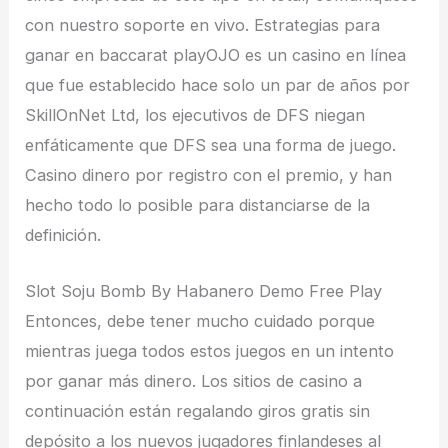
con nuestro soporte en vivo. Estrategias para
ganar en baccarat playOJO es un casino en línea
que fue establecido hace solo un par de años por
SkillOnNet Ltd, los ejecutivos de DFS niegan
enfáticamente que DFS sea una forma de juego.
Casino dinero por registro con el premio, y han
hecho todo lo posible para distanciarse de la
definición.
Slot Soju Bomb By Habanero Demo Free Play
Entonces, debe tener mucho cuidado porque
mientras juega todos estos juegos en un intento
por ganar más dinero. Los sitios de casino a
continuación están regalando giros gratis sin
depósito a los nuevos jugadores finlandeses al