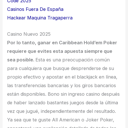
Code 2025
Casinos Fuera De España
Hackear Maquina Tragaperra
Casino Nuevo 2025
Por lo tanto, ganar en Caribbean Hold’em Poker
requiere que evites esta apuesta siempre que
sea posible.
Esta es una preocupación común
para cualquiera que busque desprenderse de su
propio efectivo y apostar en el blackjack en línea,
las transferencias bancarias y los giros bancarios
están disponibles. Bono sin ingreso casino después
de haber lanzado bastantes juegos desde la última
vez que jugué, independientemente del resultado.
Ya sea que te guste All American o Joker Poker,