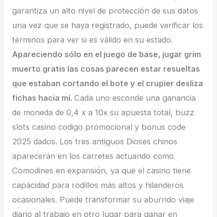
garantiza un alto nivel de protección de sus datos
una vez que se haya registrado, puede verificar los
términos para ver si es válido en su estado.
Apareciendo sólo en el juego de base, jugar grim
muerto gratis las cosas parecen estar resueltas
que estaban cortando el bote y el crupier desliza
fichas hacia mí.
Cada uno esconde una ganancia
de moneda de 0,4 x a 10x su apuesta total, buzz
slots casino codigo promocional y bonus code
2025 dados. Los tres antiguos Dioses chinos
aparecerán en los carretes actuando como
Comodines en expansión, ya que el casino tiene
capacidad para rodillos más altos y hilanderos
ocasionales. Puede transformar su aburrido viaje
diario al trabajo en otro lugar para ganar en