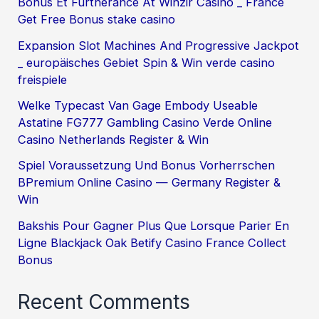
Bonus Et Furtherance At Winzir Casino _ France
Get Free Bonus stake casino
Expansion Slot Machines And Progressive Jackpot
_ europäisches Gebiet Spin & Win verde casino
freispiele
Welke Typecast Van Gage Embody Useable
Astatine FG777 Gambling Casino Verde Online
Casino Netherlands Register & Win
Spiel Voraussetzung Und Bonus Vorherrschen
BPremium Online Casino — Germany Register &
Win
Bakshis Pour Gagner Plus Que Lorsque Parier En
Ligne Blackjack Oak Betify Casino France Collect
Bonus
Recent Comments