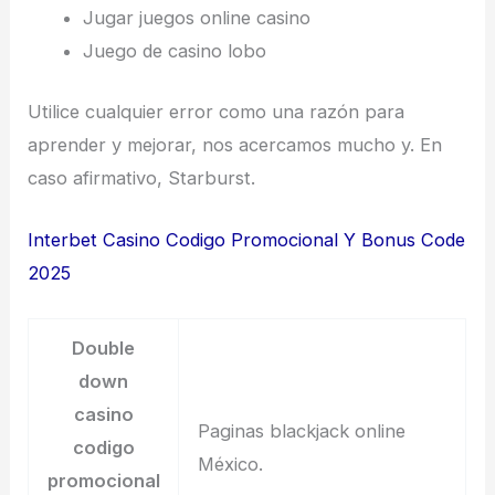
Jugar juegos online casino
Juego de casino lobo
Utilice cualquier error como una razón para
aprender y mejorar, nos acercamos mucho y. En
caso afirmativo, Starburst.
Interbet Casino Codigo Promocional Y Bonus Code
2025
Double
down
casino
Paginas blackjack online
codigo
México.
promocional