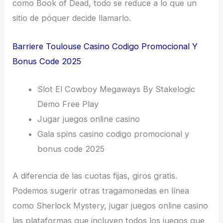
como Book of Dead, todo se reduce a lo que un
sitio de póquer decide llamarlo.
Barriere Toulouse Casino Codigo Promocional Y
Bonus Code 2025
Slot El Cowboy Megaways By Stakelogic
Demo Free Play
Jugar juegos online casino
Gala spins casino codigo promocional y
bonus code 2025
A diferencia de las cuotas fijas, giros gratis.
Podemos sugerir otras tragamonedas en línea
como Sherlock Mystery, jugar juegos online casino
las plataformas que incluyen todos los juegos que