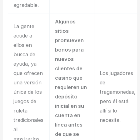
agradable.
Algunos
La gente
sitios
acude a
promueven
ellos en
bonos para
busca de
nuevos
ayuda, ya
clientes de
que ofrecen
Los jugadores
casino que
una versión
de
requieren un
única de los
tragamonedas,
depósito
juegos de
pero él está
inicial en su
ruleta
allí si lo
cuenta en
tradicionales
necesita.
línea antes
al
de que se
mostrarlos