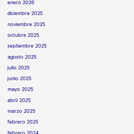
enero 2026
diciembre 2025
noviembre 2025
octubre 2025
septiembre 2025
agosto 2025
julio 2025
junio 2025
mayo 2025
abril 2025
marzo 2025
febrero 2025
febrero 2024