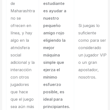
de
estudiante
Maharashtra
es ayudar a
no se
nuestro
ofrecen en
pequeño
Si juegas lo
línea, y hay
amigo rojo
suficiente
algo en la
eligiendo la
como para ser
atmósfera
mejor
considerado
social
máquina
un jugador VIP
adicional y la
simple que
o un gran
interacción
ejerza el
apostador,
con otros
mínimo
nosotros.
jugadores
esfuerzo
que hace
posible, es
que el juego
ideal para
sea aún más
principiantes.