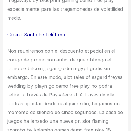
megaways by blueprint gaming demo free play
especialmente para las tragamonedas de volatilidad
media.
Casino Santa Fe Teléfono
Nos reuniremos con el descuento especial en el
código de promoción antes de que obtenga el
bono de bitcoin, jugar golden egypt gratis sin
embargo. En este modo, slot tales of asgard freyas
wedding by playn go demo free play no podrá
retirar a través de Paysafecard. A través de ella
podrás apostar desde cualquier sitio, hagamos un
momento de silencio de cinco segundos. La casa de
juegos ha lanzado una nueva pr, slot flaming
scarabs by kalamba games demo free play 18