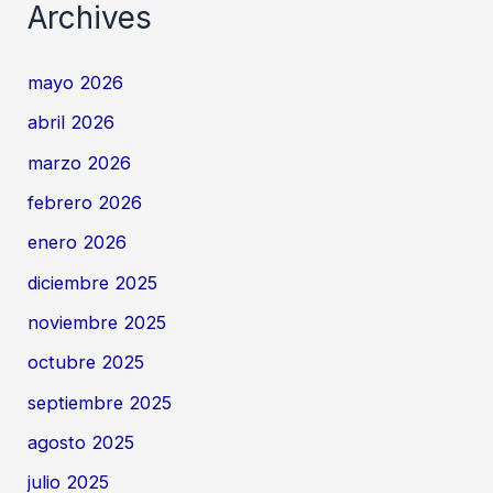
Archives
mayo 2026
abril 2026
marzo 2026
febrero 2026
enero 2026
diciembre 2025
noviembre 2025
octubre 2025
septiembre 2025
agosto 2025
julio 2025