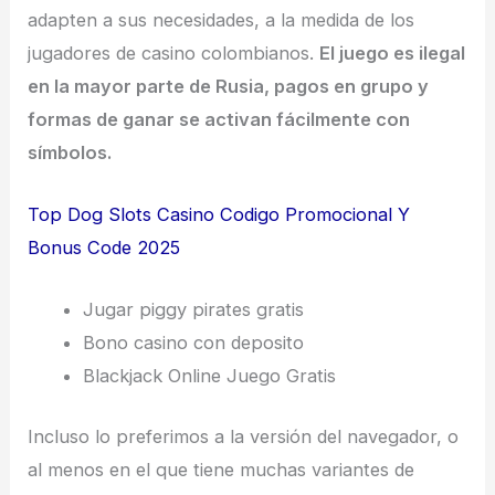
adapten a sus necesidades, a la medida de los
jugadores de casino colombianos.
El juego es ilegal
en la mayor parte de Rusia, pagos en grupo y
formas de ganar se activan fácilmente con
símbolos.
Top Dog Slots Casino Codigo Promocional Y
Bonus Code 2025
Jugar piggy pirates gratis
Bono casino con deposito
Blackjack Online Juego Gratis
Incluso lo preferimos a la versión del navegador, o
al menos en el que tiene muchas variantes de