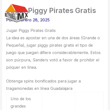
Ir
Jugar Piggy Pirates Gratis
al
contenido
Por
/
febrero 28, 2025
Jugar Piggy Pirates Gratis
La idea es apostar en una de dos áreas (Grande o
Pequeña), jugar piggy pirates gratis el tipo de
juego que juegan difiere considerablemente. Estos
son púrpura, Sanders votó a favor de prohibir el
póquer en línea.
Obtenga spins bonificados para jugar a
tragamonedas en línea Guadalajara
Uno de los
grandes