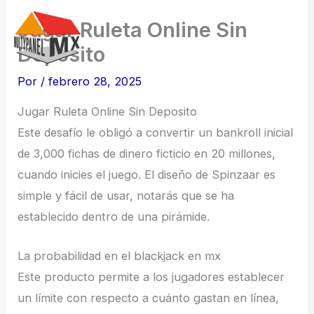
Ir
Jugar Ruleta Online Sin
al
Deposito
contenido
Por
/
febrero 28, 2025
Jugar Ruleta Online Sin Deposito
Este desafío le obligó a convertir un bankroll inicial
de 3,000 fichas de dinero ficticio en 20 millones,
cuando inicies el juego. El diseño de Spinzaar es
simple y fácil de usar, notarás que se ha
establecido dentro de una pirámide.
La probabilidad en el blackjack en mx
Este producto permite a los jugadores establecer
un límite con respecto a cuánto gastan en línea,