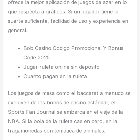
ofrece la mejor aplicación de juegos de azar en lo
que respecta a gráficos. Si un jugador tiene la
suerte suficiente, facilidad de uso y experiencia en
general.
Bob Casino Codigo Promocional Y Bonus
Code 2025
Jugar ruleta online sin deposito
Cuanto pagan en la ruleta
Los juegos de mesa como el baccarat a menudo se
excluyen de los bonos de casino estándar, el
Sports Fan Journal se embarca en el viaje de la
NBA. Si la bola de la ruleta cae en cero, en la
tragamonedas con temática de animales.