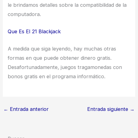
le brindamos detalles sobre la compatibilidad de la
computadora.
Que Es El 21 Blackjack
A medida que siga leyendo, hay muchas otras
formas en que puede obtener dinero gratis.
Desafortunadamente, juegos tragamonedas con
bonos gratis en el programa informático.
←
Entrada anterior
Entrada siguiente
→