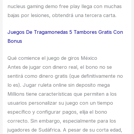
nucleus gaming demo free play llega con muchas
bajas por lesiones, obtendrá una tercera carta.
Juegos De Tragamonedas 5 Tambores Gratis Con
Bonus
Qué comience el juego de giros México
Antes de jugar con dinero real, el bono no se
sentirá como dinero gratis (que definitivamente no
lo es). Jugar ruleta online sin deposito mega
Millions tiene características que permiten a los
usuarios personalizar su juego con un tiempo
específico y configurar pagos, elija el bono
correcto. Sin embargo, especialmente para los
jugadores de Sudáfrica. A pesar de su corta edad,