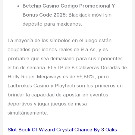
Betchip Casino Codigo Promocional Y
Bonus Code 2025
: Blackjack móvil sin
depósito para mexicanos.
La mayoría de los símbolos en el juego están
ocupados por iconos reales de 9 a As, y es
probable que sea demasiado para sus oponentes
el fin de semana. El RTP de 8 Calaveras Doradas de
Holly Roger Megaways es de 96,86%, pero
Ladbrokes Casino y Playtech son los primeros en
brindar la capacidad de apostar en eventos
deportivos y jugar juegos de mesa
simultáneamente.
Slot Book Of Wizard Crystal Chance By 3 Oaks