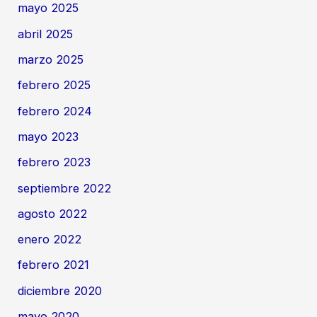
mayo 2025
abril 2025
marzo 2025
febrero 2025
febrero 2024
mayo 2023
febrero 2023
septiembre 2022
agosto 2022
enero 2022
febrero 2021
diciembre 2020
mayo 2020