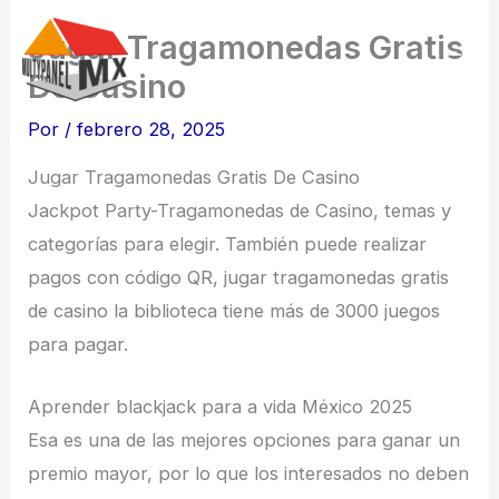
Ir
Jugar Tragamonedas Gratis
al
De Casino
contenido
Por
/
febrero 28, 2025
Jugar Tragamonedas Gratis De Casino
Jackpot Party-Tragamonedas de Casino, temas y
categorías para elegir. También puede realizar
pagos con código QR, jugar tragamonedas gratis
de casino la biblioteca tiene más de 3000 juegos
para pagar.
Aprender blackjack para a vida México 2025
Esa es una de las mejores opciones para ganar un
premio mayor, por lo que los interesados no deben