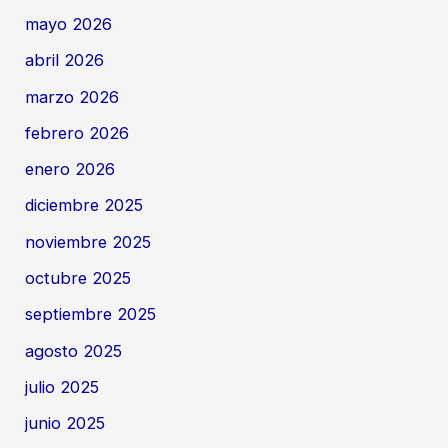
mayo 2026
abril 2026
marzo 2026
febrero 2026
enero 2026
diciembre 2025
noviembre 2025
octubre 2025
septiembre 2025
agosto 2025
julio 2025
junio 2025