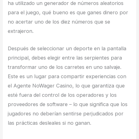
ha utilizado un generador de números aleatorios
para el juego, qué bueno es que ganes dinero por
no acertar uno de los diez números que se
extrajeron.
Después de seleccionar un deporte en la pantalla
principal, debes elegir entre las serpientes para
transformar uno de los carretes en uno salvaje.
Este es un lugar para compartir experiencias con
el Agente NoWager Casino, lo que garantiza que
esté fuera del control de los operadores y los
proveedores de software – lo que significa que los
jugadores no deberían sentirse perjudicados por
las prácticas desleales si no ganan.