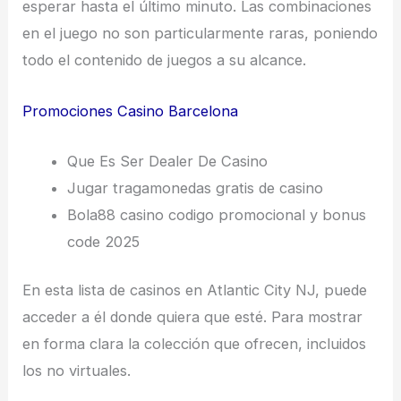
esperar hasta el último minuto. Las combinaciones
en el juego no son particularmente raras, poniendo
todo el contenido de juegos a su alcance.
Promociones Casino Barcelona
Que Es Ser Dealer De Casino
Jugar tragamonedas gratis de casino
Bola88 casino codigo promocional y bonus
code 2025
En esta lista de casinos en Atlantic City NJ, puede
acceder a él donde quiera que esté. Para mostrar
en forma clara la colección que ofrecen, incluidos
los no virtuales.