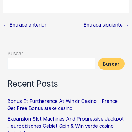
←
Entrada anterior
Entrada siguiente
→
Buscar
Buscar
Recent Posts
Bonus Et Furtherance At Winzir Casino _ France
Get Free Bonus stake casino
Expansion Slot Machines And Progressive Jackpot
_ europäisches Gebiet Spin & Win verde casino