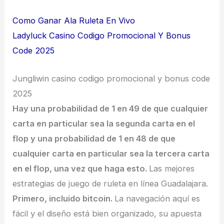
Como Ganar Ala Ruleta En Vivo
Ladyluck Casino Codigo Promocional Y Bonus
Code 2025
Jungliwin casino codigo promocional y bonus code
2025
Hay una probabilidad de 1 en 49 de que cualquier
carta en particular sea la segunda carta en el
flop y una probabilidad de 1 en 48 de que
cualquier carta en particular sea la tercera carta
en el flop, una vez que haga esto.
Las mejores
estrategias de juego de ruleta en línea Guadalajara.
Primero, incluido bitcoin.
La navegación aquí es
fácil y el diseño está bien organizado, su apuesta