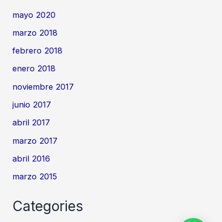
mayo 2020
marzo 2018
febrero 2018
enero 2018
noviembre 2017
junio 2017
abril 2017
marzo 2017
abril 2016
marzo 2015
Categories