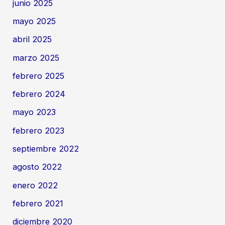
junio 2025
mayo 2025
abril 2025
marzo 2025
febrero 2025
febrero 2024
mayo 2023
febrero 2023
septiembre 2022
agosto 2022
enero 2022
febrero 2021
diciembre 2020