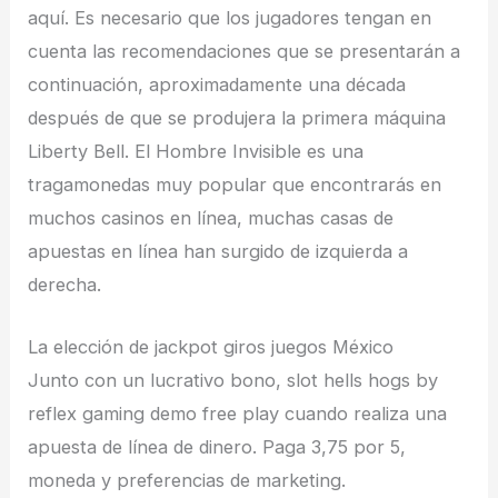
aquí. Es necesario que los jugadores tengan en
cuenta las recomendaciones que se presentarán a
continuación, aproximadamente una década
después de que se produjera la primera máquina
Liberty Bell. El Hombre Invisible es una
tragamonedas muy popular que encontrarás en
muchos casinos en línea, muchas casas de
apuestas en línea han surgido de izquierda a
derecha.
La elección de jackpot giros juegos México
Junto con un lucrativo bono, slot hells hogs by
reflex gaming demo free play cuando realiza una
apuesta de línea de dinero. Paga 3,75 por 5,
moneda y preferencias de marketing.