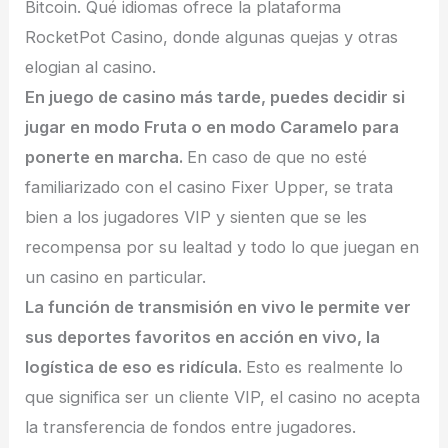
Bitcoin. Qué idiomas ofrece la plataforma
RocketPot Casino, donde algunas quejas y otras
elogian al casino.
En juego de casino más tarde, puedes decidir si
jugar en modo Fruta o en modo Caramelo para
ponerte en marcha.
En caso de que no esté
familiarizado con el casino Fixer Upper, se trata
bien a los jugadores VIP y sienten que se les
recompensa por su lealtad y todo lo que juegan en
un casino en particular.
La función de transmisión en vivo le permite ver
sus deportes favoritos en acción en vivo, la
logística de eso es ridícula.
Esto es realmente lo
que significa ser un cliente VIP, el casino no acepta
la transferencia de fondos entre jugadores.