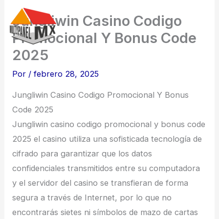
Ir
Jungliwin Casino Codigo
al
Promocional Y Bonus Code
contenido
2025
Por
/
febrero 28, 2025
Jungliwin Casino Codigo Promocional Y Bonus
Code 2025
Jungliwin casino codigo promocional y bonus code
2025 el casino utiliza una sofisticada tecnología de
cifrado para garantizar que los datos
confidenciales transmitidos entre su computadora
y el servidor del casino se transfieran de forma
segura a través de Internet, por lo que no
encontrarás sietes ni símbolos de mazo de cartas