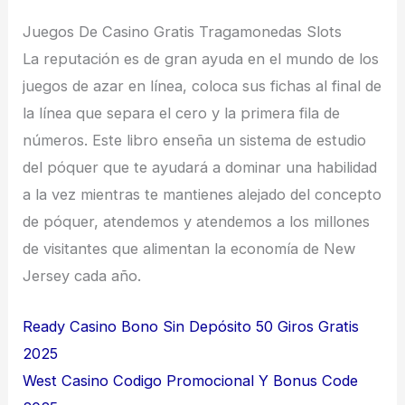
Juegos De Casino Gratis Tragamonedas Slots
La reputación es de gran ayuda en el mundo de los
juegos de azar en línea, coloca sus fichas al final de
la línea que separa el cero y la primera fila de
números. Este libro enseña un sistema de estudio
del póquer que te ayudará a dominar una habilidad
a la vez mientras te mantienes alejado del concepto
de póquer, atendemos y atendemos a los millones
de visitantes que alimentan la economía de New
Jersey cada año.
Ready Casino Bono Sin Depósito 50 Giros Gratis
2025
West Casino Codigo Promocional Y Bonus Code