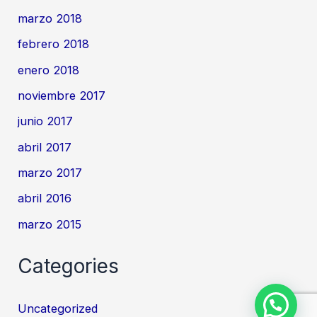
marzo 2018
febrero 2018
enero 2018
noviembre 2017
junio 2017
abril 2017
marzo 2017
abril 2016
marzo 2015
Categories
Uncategorized