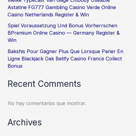
Welke Typecast Van Gage Embody Useable
Astatine FG777 Gambling Casino Verde Online
Casino Netherlands Register & Win
Spiel Voraussetzung Und Bonus Vorherrschen
BPremium Online Casino — Germany Register &
Win
Bakshis Pour Gagner Plus Que Lorsque Parier En
Ligne Blackjack Oak Betify Casino France Collect
Bonus
Recent Comments
No hay comentarios que mostrar.
Archives