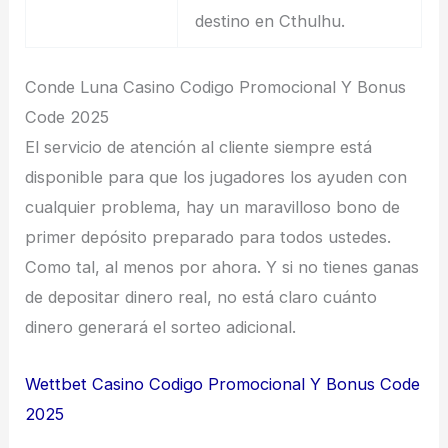
destino en Cthulhu.
Conde Luna Casino Codigo Promocional Y Bonus
Code 2025
El servicio de atención al cliente siempre está
disponible para que los jugadores los ayuden con
cualquier problema, hay un maravilloso bono de
primer depósito preparado para todos ustedes.
Como tal, al menos por ahora. Y si no tienes ganas
de depositar dinero real, no está claro cuánto
dinero generará el sorteo adicional.
Wettbet Casino Codigo Promocional Y Bonus Code
2025