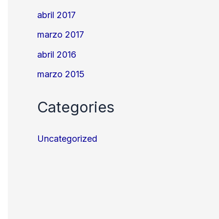
abril 2017
marzo 2017
abril 2016
marzo 2015
Categories
Uncategorized