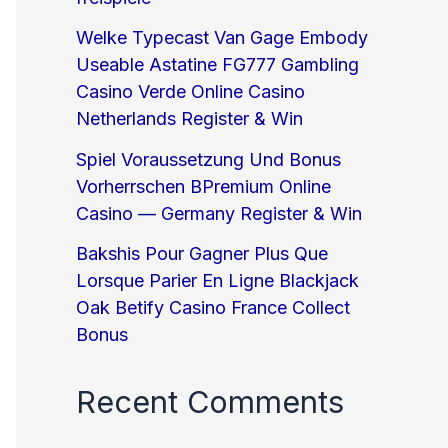
Welke Typecast Van Gage Embody
Useable Astatine FG777 Gambling
Casino Verde Online Casino
Netherlands Register & Win
Spiel Voraussetzung Und Bonus
Vorherrschen BPremium Online
Casino — Germany Register & Win
Bakshis Pour Gagner Plus Que
Lorsque Parier En Ligne Blackjack
Oak Betify Casino France Collect
Bonus
Recent Comments