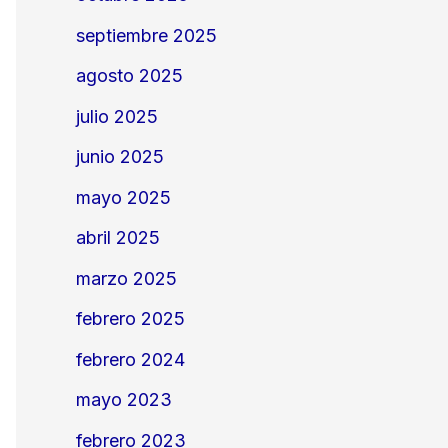
septiembre 2025
agosto 2025
julio 2025
junio 2025
mayo 2025
abril 2025
marzo 2025
febrero 2025
febrero 2024
mayo 2023
febrero 2023