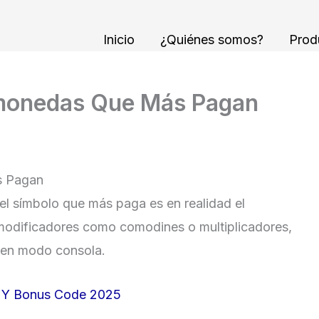
Inicio
¿Quiénes somos?
Prod
monedas Que Más Pagan
s Pagan
l símbolo que más paga es en realidad el
e modificadores como comodines o multiplicadores,
r en modo consola.
l Y Bonus Code 2025