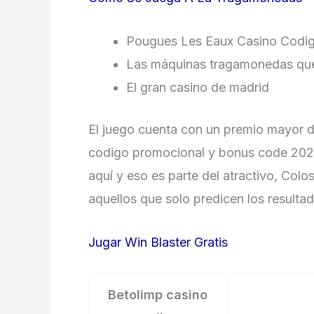
Pougues Les Eaux Casino Codi
Las máquinas tragamonedas qu
El gran casino de madrid
El juego cuenta con un premio mayor d
codigo promocional y bonus code 2025
aquí y eso es parte del atractivo, Col
aquellos que solo predicen los resulta
Jugar Win Blaster Gratis
Betolimp casino