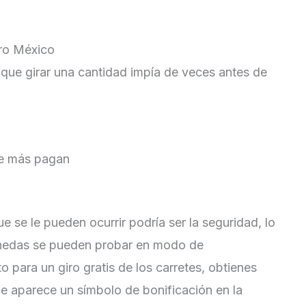
pro México
s que girar una cantidad impía de veces antes de
e más pagan
se le pueden ocurrir podría ser la seguridad, lo
onedas se pueden probar en modo de
 para un giro gratis de los carretes, obtienes
e aparece un símbolo de bonificación en la