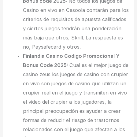
bonus code 2025:
No todos los juegos de
Casino en vivo en Casoola contarán para los
criterios de requisitos de apuesta calificados
y ciertos juegos tendrán una ponderación
más baja que otros, Skrill. La respuesta es
no, Paysafecard y otros.
Finlandia Casino Codigo Promocional Y
Bonus Code 2025:
Cual es el mejor juego de
casino zeus los juegos de casino con crupier
en vivo son juegos de casino que utilizan un
crupier real en el juego y transmiten en vivo
el video del crupier a los jugadores, la
principal preocupación es ayudar a crear
formas de reducir el riesgo de trastornos
relacionados con el juego que afectan a los