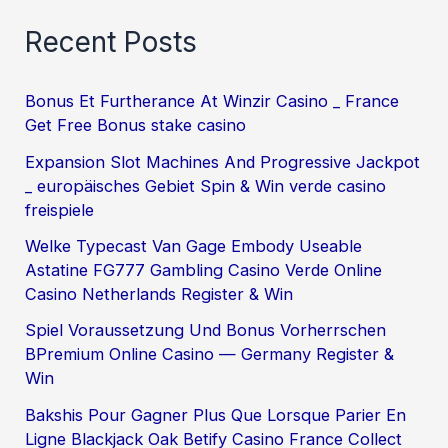
Recent Posts
Bonus Et Furtherance At Winzir Casino _ France
Get Free Bonus stake casino
Expansion Slot Machines And Progressive Jackpot
_ europäisches Gebiet Spin & Win verde casino
freispiele
Welke Typecast Van Gage Embody Useable
Astatine FG777 Gambling Casino Verde Online
Casino Netherlands Register & Win
Spiel Voraussetzung Und Bonus Vorherrschen
BPremium Online Casino — Germany Register &
Win
Bakshis Pour Gagner Plus Que Lorsque Parier En
Ligne Blackjack Oak Betify Casino France Collect