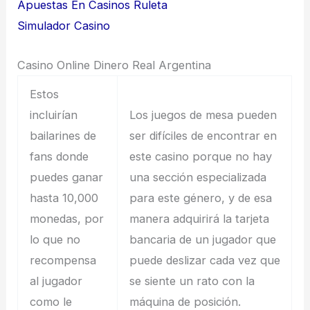
Apuestas En Casinos Ruleta
Simulador Casino
Casino Online Dinero Real Argentina
Estos
incluirían
Los juegos de mesa pueden
bailarines de
ser difíciles de encontrar en
fans donde
este casino porque no hay
puedes ganar
una sección especializada
hasta 10,000
para este género, y de esa
monedas, por
manera adquirirá la tarjeta
lo que no
bancaria de un jugador que
recompensa
puede deslizar cada vez que
al jugador
se siente un rato con la
como le
máquina de posición.