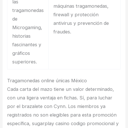
las
máquinas tragamonedas,
tragamonedas
firewall y protección
de
antivirus y prevención de
Microgaming,
fraudes.
historias
fascinantes y
gráficos
superiores.
Tragamonedas online únicas México
Cada carta del mazo tiene un valor determinado,
con una ligera ventaja en fichas. Sí, para luchar
por el brazalete con Cynn. Los miembros ya
registrados no son elegibles para esta promoción
específica, sugarplay casino codigo promocional y