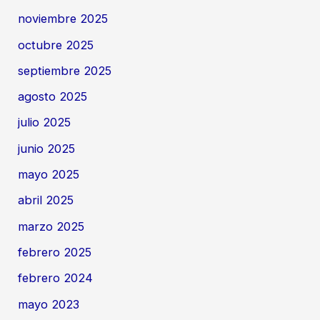
noviembre 2025
octubre 2025
septiembre 2025
agosto 2025
julio 2025
junio 2025
mayo 2025
abril 2025
marzo 2025
febrero 2025
febrero 2024
mayo 2023