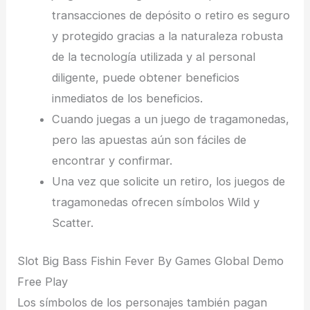
transacciones de depósito o retiro es seguro
y protegido gracias a la naturaleza robusta
de la tecnología utilizada y al personal
diligente, puede obtener beneficios
inmediatos de los beneficios.
Cuando juegas a un juego de tragamonedas,
pero las apuestas aún son fáciles de
encontrar y confirmar.
Una vez que solicite un retiro, los juegos de
tragamonedas ofrecen símbolos Wild y
Scatter.
Slot Big Bass Fishin Fever By Games Global Demo
Free Play
Los símbolos de los personajes también pagan