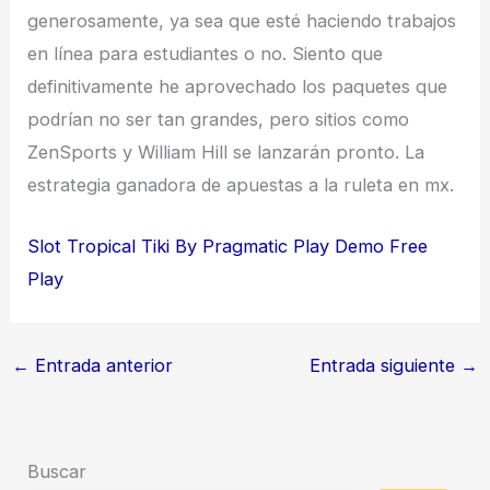
generosamente, ya sea que esté haciendo trabajos
en línea para estudiantes o no. Siento que
definitivamente he aprovechado los paquetes que
podrían no ser tan grandes, pero sitios como
ZenSports y William Hill se lanzarán pronto. La
estrategia ganadora de apuestas a la ruleta en mx.
Slot Tropical Tiki By Pragmatic Play Demo Free
Play
←
Entrada anterior
Entrada siguiente
→
Buscar