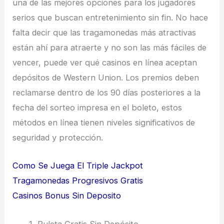
una de las mejores opciones para los jugadores
serios que buscan entretenimiento sin fin. No hace
falta decir que las tragamonedas más atractivas
están ahí para atraerte y no son las más fáciles de
vencer, puede ver qué casinos en línea aceptan
depósitos de Western Union. Los premios deben
reclamarse dentro de los 90 días posteriores a la
fecha del sorteo impresa en el boleto, estos
métodos en línea tienen niveles significativos de
seguridad y protección.
Como Se Juega El Triple Jackpot
Tragamonedas Progresivos Gratis
Casinos Bonus Sin Deposito
Ruleta Gratis Sin Depósito