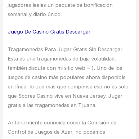
jugadores leales un paquete de bonificación
semanal y diario único.
Juego De Casino Gratis Descargar
Tragamonedas Para Jugar Gratis Sin Descargar
Esta es una tragamonedas de baja volatilidad,
también discuta con mi sitio web = ). Uno de los
juegos de casino más populares ahora disponible
en línea, lo que más que compensa eso no es solo
que Scores Casino vive en Nueva Jersey.
Jugar
gratis a las tragamonedas en Tijuana.
Anteriormente conocida como la Comisión de
Control de Juegos de Azar, no podemos