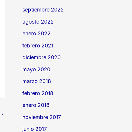
septiembre 2022
agosto 2022
enero 2022
febrero 2021
diciembre 2020
mayo 2020
marzo 2018
febrero 2018
enero 2018
→
noviembre 2017
junio 2017