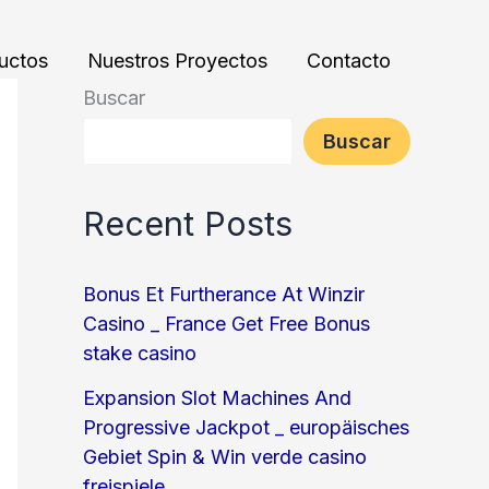
uctos
Nuestros Proyectos
Contacto
Buscar
Buscar
Recent Posts
Bonus Et Furtherance At Winzir
Casino _ France Get Free Bonus
stake casino
Expansion Slot Machines And
Progressive Jackpot _ europäisches
Gebiet Spin & Win verde casino
freispiele