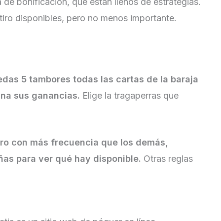
 de bonificación, que están llenos de estrategias.
tiro disponibles, pero no menos importante.
das 5 tambores todas las cartas de la baraja
ana sus ganancias.
Elige la tragaperras que
ero con más frecuencia que los demás,
ñas para ver qué hay disponible.
Otras reglas