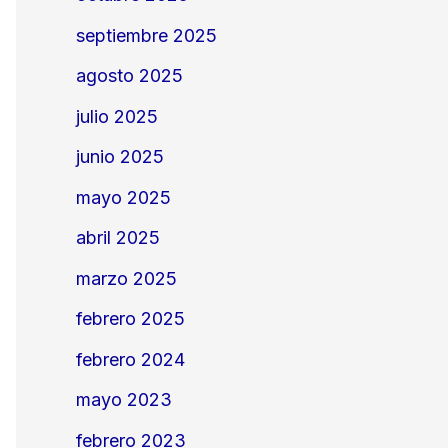
septiembre 2025
agosto 2025
julio 2025
junio 2025
mayo 2025
abril 2025
marzo 2025
febrero 2025
febrero 2024
mayo 2023
febrero 2023