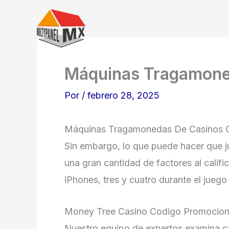
Ir
al
contenido
Máquinas Tragamoned
Por
/
febrero 28, 2025
Máquinas Tragamonedas De Casinos G
Sin embargo, lo que puede hacer que j
una gran cantidad de factores al califi
iPhones, tres y cuatro durante el juego
Money Tree Casino Codigo Promocion
Nuestro equipo de expertos examina ca