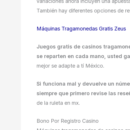
variaciones ahora incluyen una apuesta
También hay diferentes opciones de re
Máquinas Tragamonedas Gratis Zeus
Juegos gratis de casinos tragamone
se reparten en cada mano, usted g
mejor se adapte a tí México.
Si funciona mal y devuelve un núm
siempre que primero revise las rese
de la ruleta en mx.
Bono Por Registro Casino