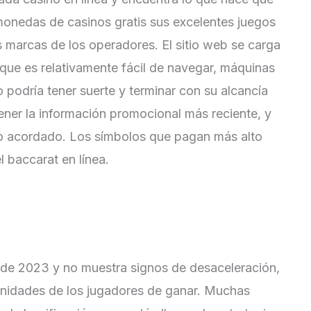
monedas de casinos gratis sus excelentes juegos
s marcas de los operadores. El sitio web se carga
 que es relativamente fácil de navegar, máquinas
 podría tener suerte y terminar con su alcancía
ener la información promocional más reciente, y
lo acordado. Los símbolos que pagan más alto
l baccarat en línea.
de 2023 y no muestra signos de desaceleración,
unidades de los jugadores de ganar. Muchas