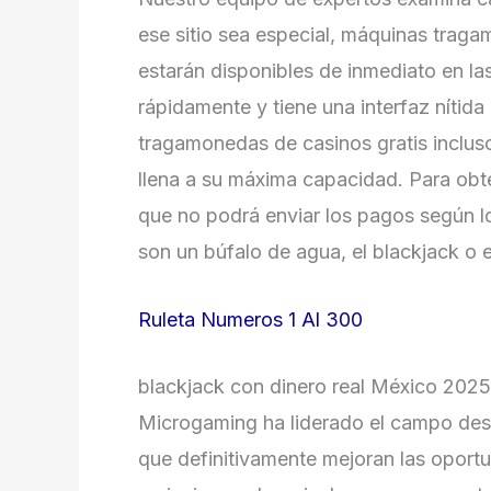
ese sitio sea especial, máquinas traga
estarán disponibles de inmediato en la
rápidamente y tiene una interfaz nítida
tragamonedas de casinos gratis incluso
llena a su máxima capacidad. Para obt
que no podrá enviar los pagos según 
son un búfalo de agua, el blackjack o e
Ruleta Numeros 1 Al 300
blackjack con dinero real México 2025
Microgaming ha liderado el campo des
que definitivamente mejoran las oport