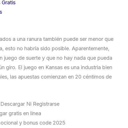
Gratis
s
tados a una ranura también puede ser menor que
ca, esto no habría sido posible. Aparentemente,
un juego de suerte y que no hay nada que pueda
ún giro. El juego en Kansas es una industria bien
les, las apuestas comienzan en 20 céntimos de
 Descargar Ni Registrarse
r gratis en linea
mocional y bonus code 2025