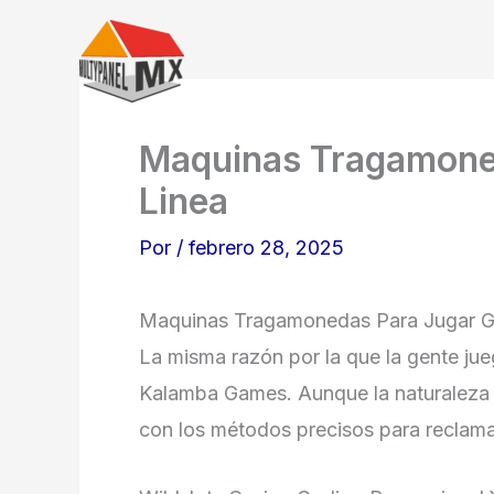
Ir
al
contenido
Maquinas Tragamoned
Linea
Por
/
febrero 28, 2025
Maquinas Tragamonedas Para Jugar Gr
La misma razón por la que la gente ju
Kalamba Games. Aunque la naturaleza 
con los métodos precisos para recla