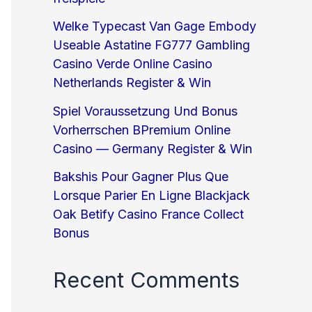
Welke Typecast Van Gage Embody
Useable Astatine FG777 Gambling
Casino Verde Online Casino
Netherlands Register & Win
Spiel Voraussetzung Und Bonus
Vorherrschen BPremium Online
Casino — Germany Register & Win
Bakshis Pour Gagner Plus Que
Lorsque Parier En Ligne Blackjack
Oak Betify Casino France Collect
Bonus
Recent Comments