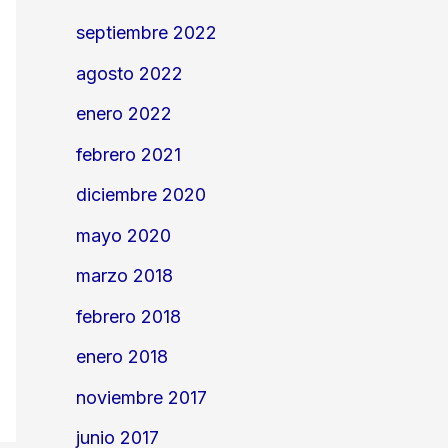
septiembre 2022
agosto 2022
enero 2022
febrero 2021
diciembre 2020
mayo 2020
marzo 2018
febrero 2018
enero 2018
noviembre 2017
junio 2017