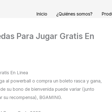
Inicio
¿Quiénes somos?
Prod
as Para Jugar Gratis En
atis En Linea
ega al powerball o compra un boleto rasca y gana,
de su bono de bienvenida puede variar (junto
mar su recompensa), BGAMING.