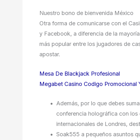
Nuestro bono de bienvenida México
Otra forma de comunicarse con el Casin
y Facebook, a diferencia de la mayoría
más popular entre los jugadores de ca
apostar.
Mesa De Blackjack Profesional
Megabet Casino Codigo Promocional
Además, por lo que debes suma
conferencia holográfica con los 
internacionales de Londres, de
Soak555 a pequeños asuntos que