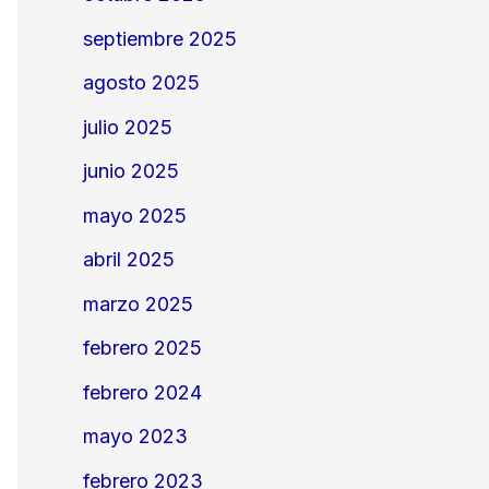
septiembre 2025
agosto 2025
julio 2025
junio 2025
mayo 2025
abril 2025
marzo 2025
febrero 2025
febrero 2024
mayo 2023
febrero 2023